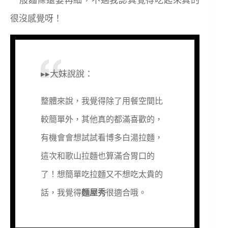
一般麵條還要再細，不過我認真覺得吃起來真的
很沒感覺呀！
▸▸大妹說說：
整體來說，我覺得除了用餐空間比
較簡單外，其他真的都滿喜歡的，
有機會會想試試看博多白湯拉麵，
這次和歌山拉麵也算滿合胃口的
了！想簡單吃拉麵又不想吃太貴的
話，我覺得
麵屋秀
很適合哦。