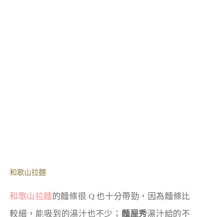
和歌山拉麵
和歌山拉麵
的麵條很 Q 也十分帶勁，因為麵條比
較細，能吸到的湯汁也不少；
麵屋秀
湯汁給的不