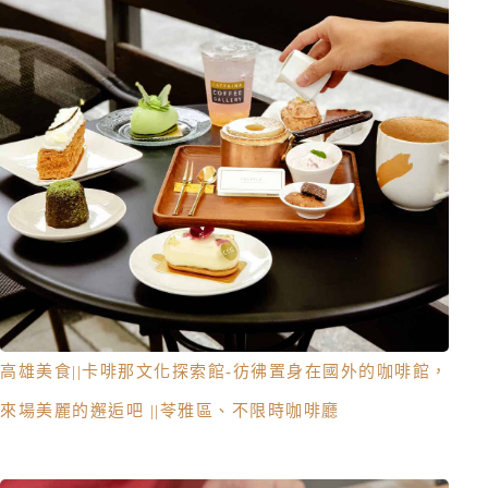
高雄美食||卡啡那文化探索館 -彷彿置身在國外的咖啡館，
來場美麗的邂逅吧 ||苓雅區、不限時咖啡廳