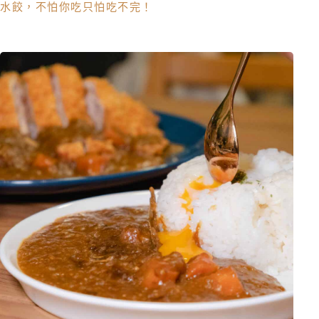
水餃，不怕你吃只怕吃不完！