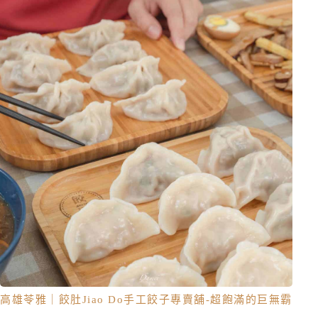
高雄苓雅｜餃肚Jiao Do手工餃子專賣舖-超飽滿的巨無霸