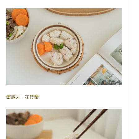
螺旋丸、花枝漿