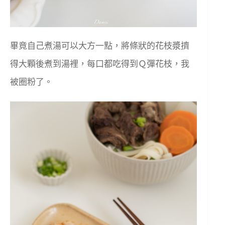
畢竟自己煮湯可以大方一點，將條狀的花枝漿擠
得大顆後煮到湯裡，每口都吃得到Ｑ彈花枝，我
被圈粉了。