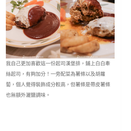
我自己更加喜歡這一份起司漢堡排，鋪上白白牽
絲起司，有夠加分！一旁配菜為薯條以及胡蘿
蔔，個人覺得裝飾成分較高，但薯條是帶皮薯條
也無額外灑鹽調味。