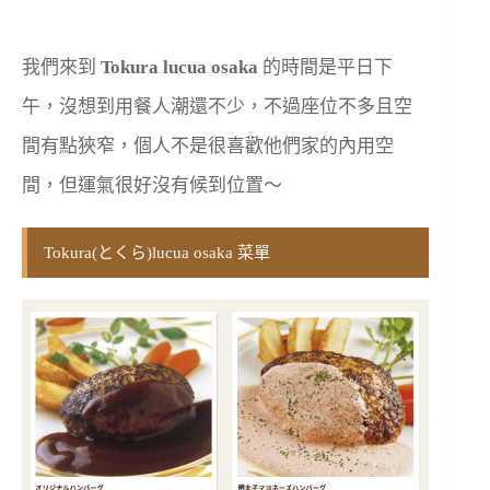
我們來到
Tokura lucua osaka
的時間是平日下
午，沒想到用餐人潮還不少，不過座位不多且空
間有點狹窄，個人不是很喜歡他們家的內用空
間，但運氣很好沒有候到位置～
Tokura(とくら)lucua osaka 菜單