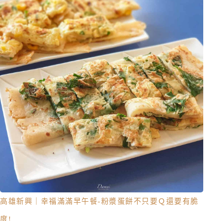
高雄新興｜幸福滿滿早午餐 -粉漿蛋餅不只要Ｑ還要有脆
度!