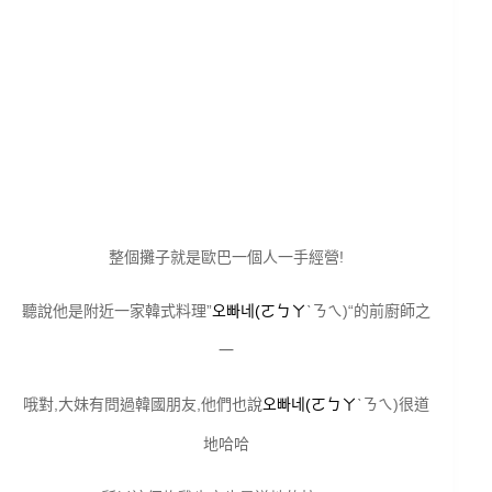
整個攤子就是歐巴一個人一手經營!
聽說他是附近一家韓式料理”
오빠네(ㄛㄅㄚ
ˋㄋㄟ)
“的前廚師之
一
哦對,大妹有問過韓國朋友,他們也說
오빠네(ㄛㄅㄚ
ˋㄋㄟ)很道
地哈哈