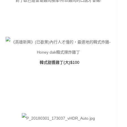
對了歐巴還會幫雞肉按摩!所以雞肉的口感才會嫩!
韓式甜醬雞丁(大)$100