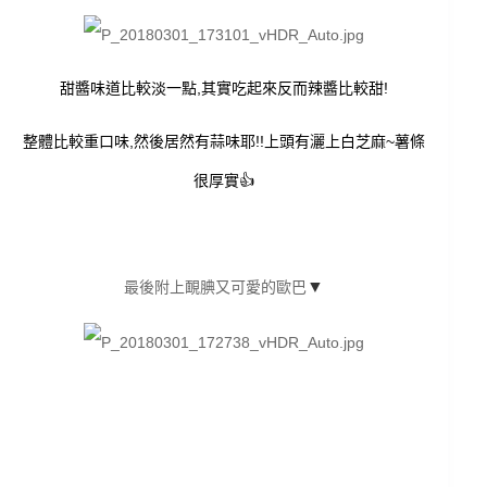
甜醬味道比較淡一點,其實吃起來反而辣醬比較甜!
整體比較重口味,然後居然有蒜味耶!!上頭有灑上白芝麻~薯條
很厚實👍
▼
最後附上靦腆又可愛的歐巴