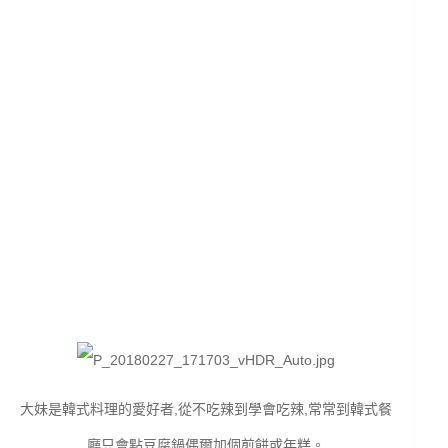
大妹是韓式料理的愛好者,從不吃辣到學會吃辣,常常到韓式餐
廳只會點豆腐鍋偶爾加個煎餅或年糕。