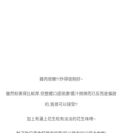
雞肉很嫩!!!炸得很剛好~
雖然粉裹得比較厚,但整體口感很讚!醬汁微辣而已反而是偏甜
的,我很可以接受!!
加上有灑上花生粒有淡淡的花生味唷~