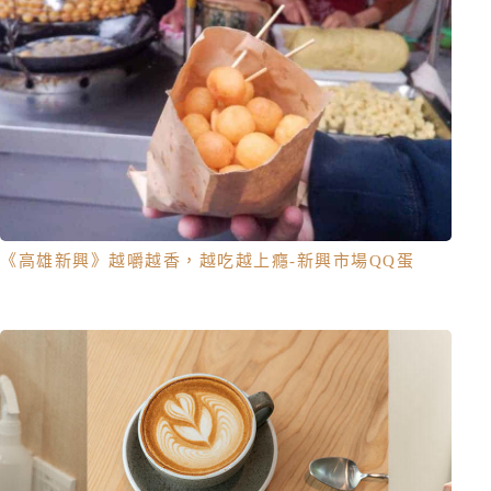
《高雄新興》越嚼越香，越吃越上癮-新興市場QQ蛋