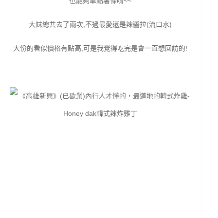
也能夠單點薯條唷~~
大妹總共去了兩次,不過最愛還是辣醬拉(流口水)
大份的看似價格有點高,可是我覺得吃完是會一直想回訪的!