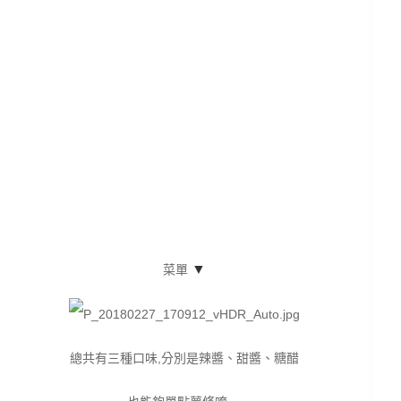
▼
菜單
總共有三種口味,分別是辣醬、甜醬、糖醋