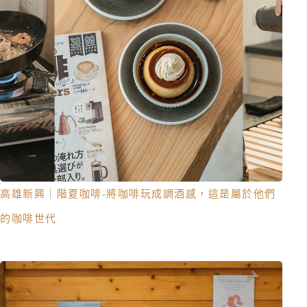
高雄新興｜階夏咖啡-將咖啡玩成調酒感，這是屬於他們
的咖啡世代