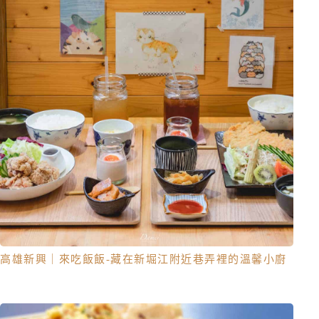
高雄新興｜來吃飯飯-藏在新堀江附近巷弄裡的溫馨小廚