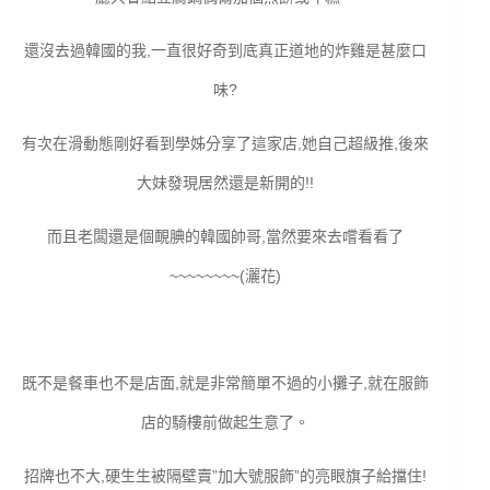
還沒去過韓國的我,一直很好奇到底真正道地的炸雞是甚麼口
味?
有次在滑動態剛好看到學姊分享了這家店,她自己超級推,後來
大妹發現居然還是新開的!!
而且老闆還是個靦腆的韓國帥哥,當然要來去嚐看看了
~~~~~~~~(灑花)
既不是餐車也不是店面,就是非常簡單不過的小攤子,就在服飾
店的騎樓前做起生意了。
招牌也不大,硬生生被隔壁賣”加大號服飾”的亮眼旗子給擋住!