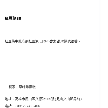
紅豆條$8
紅豆條中能吃到紅豆泥,口味不會太甜,味道也很香。
– 楊家古早味雞蛋糕
–
地址：高雄市鳳山區八德路265號(鳳山文山郵局前)
電話 ：0912-742-466