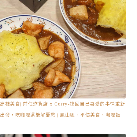
高雄美食||前任炸貨店 x Curry-找回自己喜愛的事情重新
出發，吃咖哩還能解憂愁 ||鳳山區、平價美食、咖哩飯