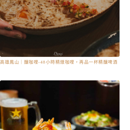
高雄鳳山｜釀咖哩-48小時精燉咖哩，再品一杯精釀啤酒