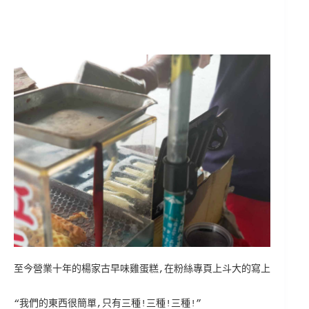
至今營業十年的楊家古早味雞蛋糕,在粉絲專頁上斗大的寫上
“我們的東西很簡單,只有三種!三種!三種!”