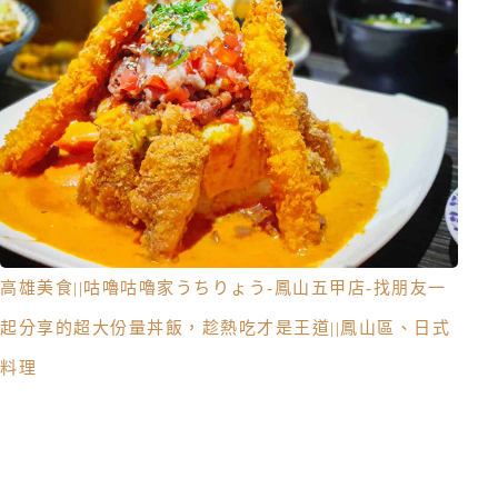
高雄美食||咕嚕咕嚕家うちりょう-鳳山五甲店-找朋友一
起分享的超大份量丼飯，趁熱吃才是王道||鳳山區、日式
料理