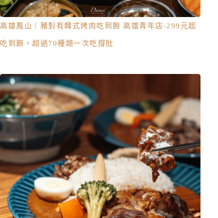
高雄鳳山｜豬對有韓式烤肉吃到飽 高雄青年店-299元起
吃到飽，超過70種類一次吃撐肚