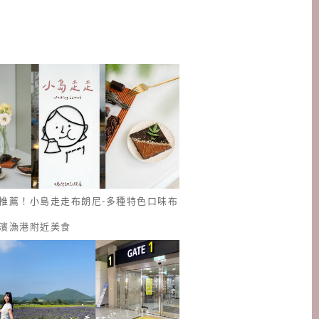
推薦！小島走走布朗尼-多種特色口味布
濱漁港附近美食