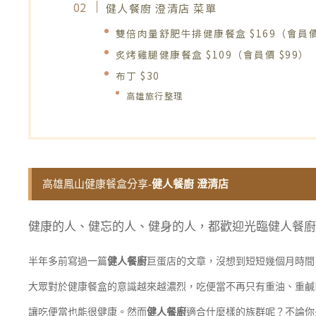
健人餐廚 澄清店 菜單
雙倍肉量舒肥牛排健康餐盒 $169（會員價 
炙烤雞腿健康餐盒 $109（會員價 $99）
布丁 $30
高雄旅行整理
高雄鳳山健康餐盒分享-
健人餐廚 澄清店
健康的人、健忘的人、健身的人，都歡迎光臨健人餐廚
半年多前寫過一篇
健人餐廚
巨蛋店的文章，沒想到短短幾個月時間
大眾對於健康餐盒的意識越來越濃烈，吃便當不再只有重油、重鹹
讓吃便當也能很健康。然而
健人餐廚
適合什麼樣的族群呢？不論你