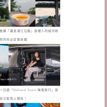
推薦「纛島漢江公園」首爾人的城市綠
照的你必定要收藏
日遊「HiGuest Tours 嗨客旅行」首
送又能馬上開玩！