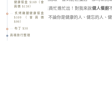
健康餐盒 $169（會
員價 $159）
在澄清店依舊看到店員忙進忙出！對我來說
健人餐廚
炙烤雞腿健康餐盒
我健康著想的品牌，不論你是健康的人、健忘的人、健
$109（會員價
$99）
布丁 $30
高雄旅行整理