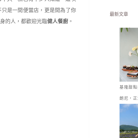
不只是一間便當店，更是間為了你
最新文章
身的人，都歡迎光臨
健人餐廚
。
基隆甜點
朗尼，正