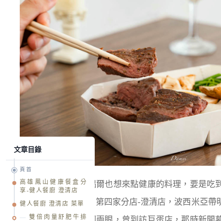
文章目錄
頁首
高雄鳳山健康餐盒分
經常吃外食的我，偶爾也想來點健康的料理，要是吃
享-健人餐廚 澄清店
餐廚
默默在高雄開了第四家分店-澄清店，波西米亞帶
健人餐廚 澄清店 菜單
雙倍肉量舒肥牛排
路人總會往店裡看個兩眼，曾到訪巨蛋店，那時新開