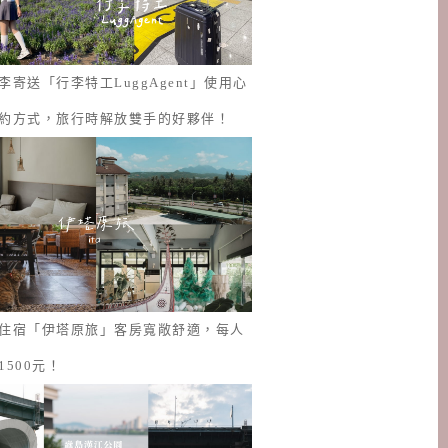
李寄送「行李特工LuggAgent」使用心
約方式，旅行時解放雙手的好夥伴！
住宿「伊塔原旅」客房寬敞舒適，每人
1500元！