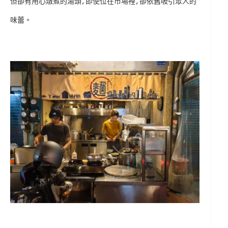
但卻有用心燉煮的湯頭,即使位在市場裡,卻依舊吸引眾人的
味蕾。