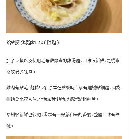
蛤蜊雞湯麵$120(粗麵)
加了豆漿以及使用老母雞燉煮的雞湯麵,口味很新鮮,是從來
沒吃過的味道。
雞肉有點乾,麵條很Q,原本在點餐時店家有建議點細麵,因為
細麵會比較入味,但我愛粗麵所以還是點粗麵哈。
蛤蜊很新鮮也很肥,湯頭有一點蔥和蒜的香氣,整體口味有些
鹹。