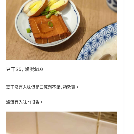
豆干$5,滷蛋$10
豆干沒有入味 但是口感還不錯 ,夠紮實 。
滷蛋有入味也很香 。