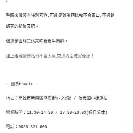
/
整體來說沒有特別喜歡,可能是雞湯麵比較不合胃口,不過蛤
蠣真的新鮮又肥。
但還是會想二訪來吃看看牛肉麵。
加上距離捷運站也不會太遠,交通方面確實便捷！
– 麵食Mavetu -
地址：高雄市新興區渤海街37之2號 / 信義國小捷運站
營業時間：11:30-14:30 / 17:30-20:00(週日公休)
電話：0928-321-600