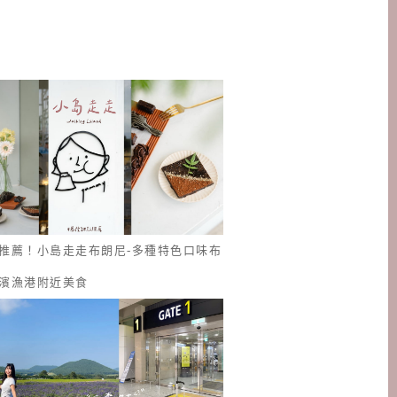
推薦！小島走走布朗尼-多種特色口味布
濱漁港附近美食