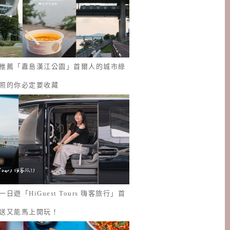
推薦「纛島漢江公園」首爾人的城市綠
照的你必定要收藏
日遊「HiGuest Tours 嗨客旅行」首
送又能馬上開玩！