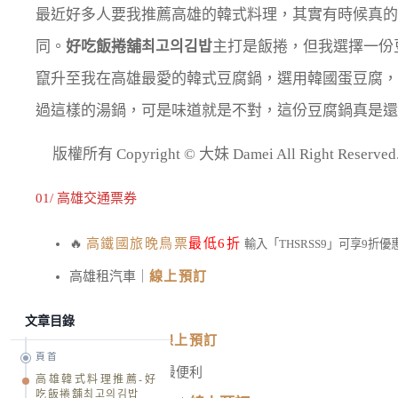
最近好多人要我推薦高雄的韓式料理，其實有時候真的
同。
好吃飯捲舖최고의김밥
主打是飯捲，但我選擇一份
竄升至我在高雄最愛的韓式豆腐鍋，選用韓國蛋豆腐，
過這樣的湯鍋，可是味道就是不對，這份豆腐鍋真是還
版權所有 Copyright © 大妹 Damei All Right R
01/ 高雄交通票券
🔥
高鐵國旅晚鳥票
最低6折
輸入「THSRSS9」可享9折優
高雄租汽車｜
線上預訂
最低價格 $1,360
文章目錄
高雄租機車｜
線上預訂
頁首
左營高鐵站取車最便利
高雄韓式料理推薦-好
吃飯捲舖최고의김밥