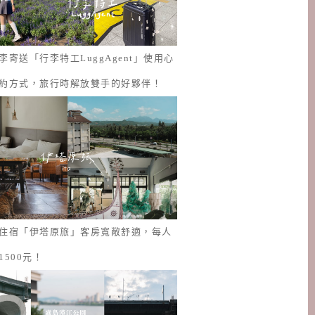
李寄送「行李特工LuggAgent」使用心
約方式，旅行時解放雙手的好夥伴！
住宿「伊塔原旅」客房寬敞舒適，每人
1500元！