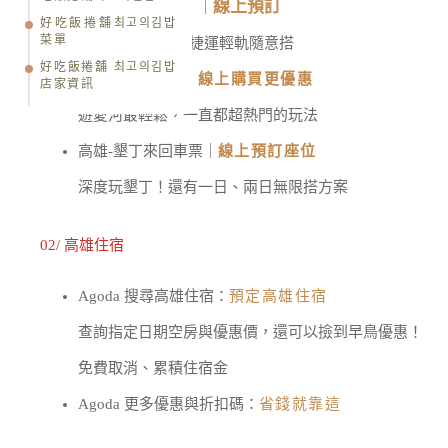
線上預訂
高雄捷運、輕軌｜
｜
好吃飯捲舖최고의김밥
菜單
可選
1 / 2
日券，捷運輕軌隨意搭
好吃飯捲舖 최고의김밥
高雄愛河愛之船｜
線上購買更優惠
店家資訊
遊愛河最輕鬆，一直都超熱門的玩法
高雄-墾丁來回車票｜
線上預訂座位
深度玩墾丁！還有一日、兩日無限搭方案
02/ 高雄住宿
Agoda 搜尋高雄住宿：
預定高雄住宿
查詢指定日期空房與優惠價，還可以撿到早鳥優惠！
免費取消、累積住宿金
Agoda 更多優惠與折扣碼：
省錢就靠這