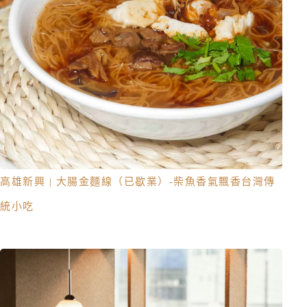
高雄新興 | 大腸金麵線（已歇業）-柴魚香氣飄香台灣傳
統小吃