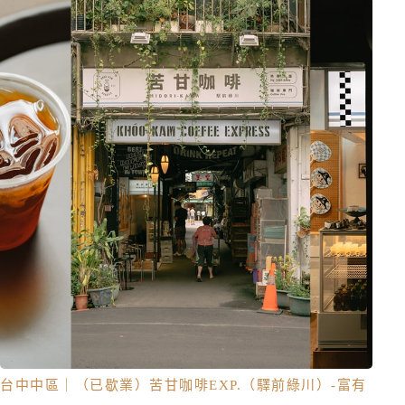
台中中區｜（已歇業）苦甘咖啡EXP.（驛前綠川）-富有