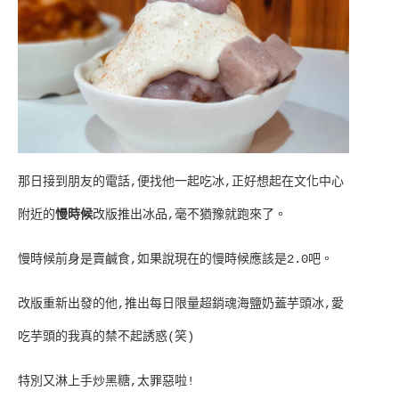
那日接到朋友的電話,便找他一起吃冰,正好想起在文化中心
附近的
慢時候
改版推出冰品,毫不猶豫就跑來了。
慢時候前身是賣鹹食,如果說現在的慢時候應該是2.0吧。
改版重新出發的他,推出每日限量超銷魂海鹽奶蓋芋頭冰,愛
吃芋頭的我真的禁不起誘惑(笑)
特別又淋上手炒黑糖,太罪惡啦!