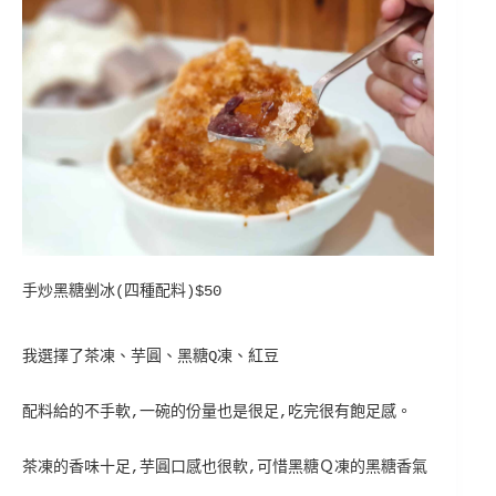
手炒黑糖剉冰(四種配料)$50
我選擇了茶凍、芋圓、黑糖Q凍、紅豆
配料給的不手軟,一碗的份量也是很足,吃完很有飽足感。
茶凍的香味十足,芋圓口感也很軟,可惜黑糖Ｑ凍的黑糖香氣