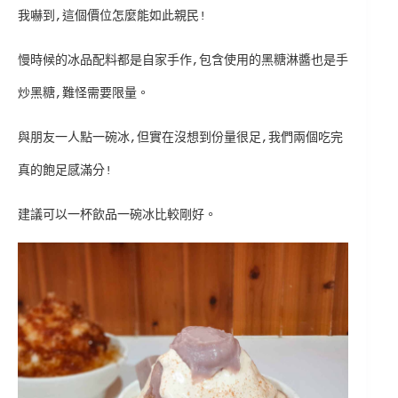
我嚇到,這個價位怎麼能如此親民!
慢時候的冰品配料都是自家手作,包含使用的黑糖淋醬也是手
炒黑糖,難怪需要限量。
與朋友一人點一碗冰,但實在沒想到份量很足,我們兩個吃完
真的飽足感滿分!
建議可以一杯飲品一碗冰比較剛好。