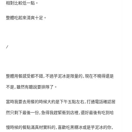
相對比較低一點。
整體吃起來清爽十足。
/
整體用餐感受都不錯,不過芋泥冰是限量的,現在不曉得還是
不是,雖然有聽說要排隊了。
當時我要去用餐的時候大約是下午五點左右,打通電話確認居
然只剩下最後一份,急得我趕緊衝到店裡,還好最後有吃到哈
慢時候的餐點滿真材實料的,喜歡吃黑糖冰或是芋泥冰的你,