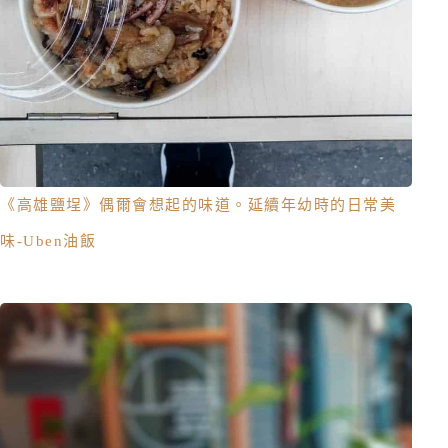
《高雄鹽埕》偶爾會想起的味道。延續年幼時的日常美
味-Uben油飯