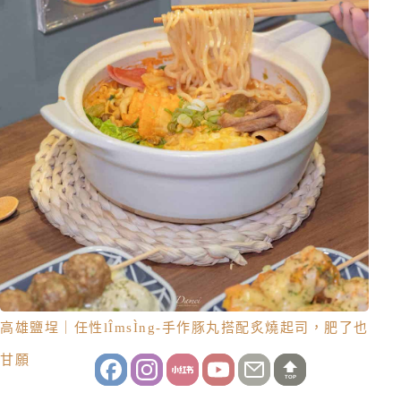
高雄鹽埕｜任性lÎmsÌng-手作豚丸搭配炙燒起司，肥了也
甘願
TOP