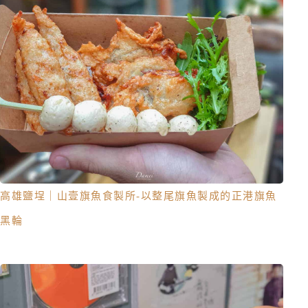
高雄鹽埕｜山壹旗魚食製所-以整尾旗魚製成的正港旗魚
黑輪