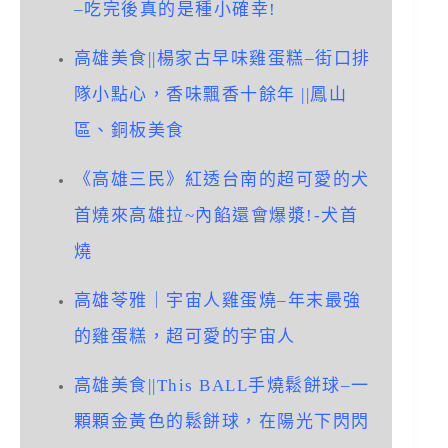
–
吃完後真的是種小確幸
!
高雄美食
||
楊家古早味雞蛋糕
–
街口排
隊小點心，香味飄香十餘年
||
鳳山
區、銅板美食
《高雄三民》紅透台南的超可愛的犬
首燒來高雄拉
~
內餡還會爆漿
!-
犬首
燒
高雄苓雅｜宇宙人雞蛋燒
–
年末最強
的雞蛋糕，超可愛的宇宙人
高雄美食
||This BALL
手燒鬆餅球
–
一
顆顆金黃色的鬆餅球，在陽光下閃閃