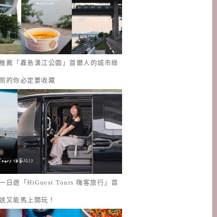
推薦「纛島漢江公園」首爾人的城市綠
照的你必定要收藏
日遊「HiGuest Tours 嗨客旅行」首
送又能馬上開玩！