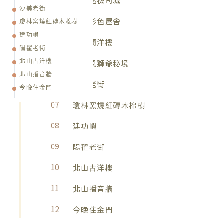
峰上巡檢司城
沙美老街
金湖彩色屋舍
瓊林窯燒紅磚木棉樹
建功嶼
陳景蘭洋樓
陽翟老街
青嶼風獅爺秘境
北山古洋樓
北山播音牆
沙美老街
今晚住金門
瓊林窯燒紅磚木棉樹
建功嶼
陽翟老街
北山古洋樓
北山播音牆
今晚住金門