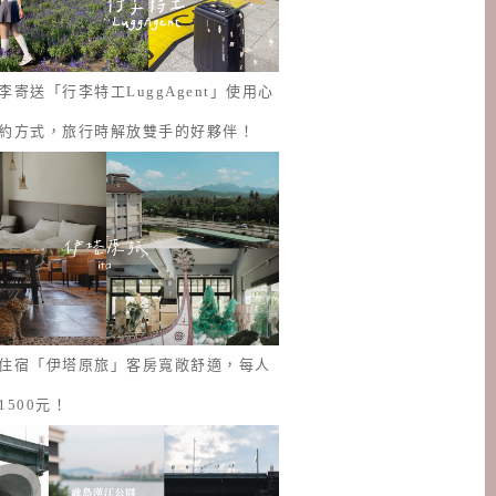
李寄送「行李特工LuggAgent」使用心
約方式，旅行時解放雙手的好夥伴！
住宿「伊塔原旅」客房寬敞舒適，每人
1500元！