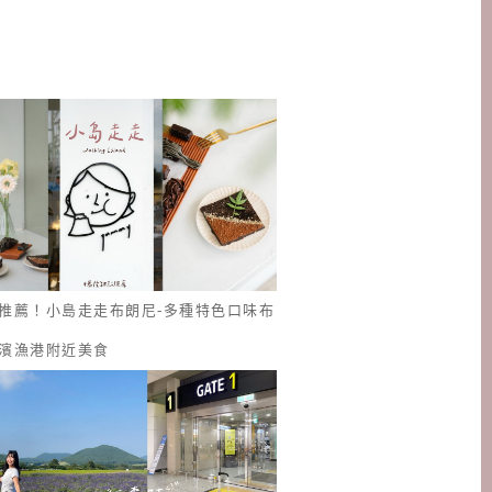
推薦！小島走走布朗尼-多種特色口味布
濱漁港附近美食