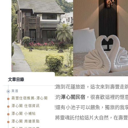
文章目錄
去年開始越來越喜歡跑到花蓮旅遊，這次來到壽豐走
頁首
住進位在鯉魚潭附近的
潭心閣民宿
，很喜歡這裡的愜
壽豐住宿推薦-潭心閣
潭心閣 住宿資訊
繚繞的山嵐；房間裡還有小池子可以餵魚，獨旅的我
潭心閣 小補帖
續住個幾晚，緩慢地將靈魂託付給這片大自然，在壽豐
潭心閣 周邊景點