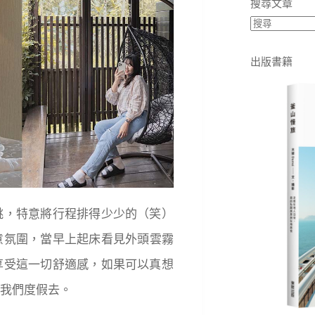
搜尋文章
出版書籍
跳，特意將行程排得少少的（笑）
意氛圍，當早上起床看見外頭雲霧
享受這一切舒適感，如果可以真想
我們度假去。