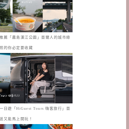
推薦「纛島漢江公園」首爾人的城市綠
照的你必定要收藏
日遊「HiGuest Tours 嗨客旅行」首
送又能馬上開玩！