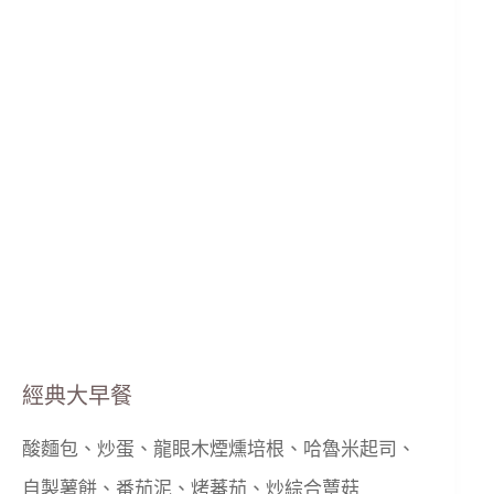
經典大早餐
酸麵包、炒蛋、龍眼木煙燻培根、哈魯米起司、
自製薯餅、番茄泥、烤蕃茄、炒綜合蕈菇