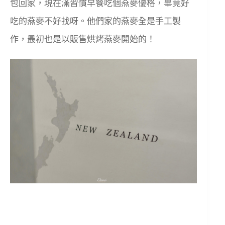
包回家，現在滿習慣早餐吃個燕麥優格，畢竟好
吃的燕麥不好找呀。他們家的燕麥全是手工製
作，最初也是以販售烘烤燕麥開始的！