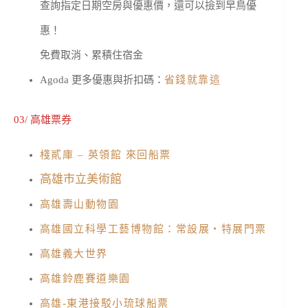
查詢指定日期空房與優惠價，還可以撿到早鳥優
惠！
免費取消、累積住宿金
Agoda 更多優惠與折扣碼：
省錢就靠這
03/ 高雄票券
棧貳庫 – 英領館 來回船票
高雄市立美術館
高雄壽山動物園
高雄國立科學工藝博物館：常設展・特展門票
高雄義大世界
高雄鈴鹿賽道樂園
高雄-東港接駁小琉球船票