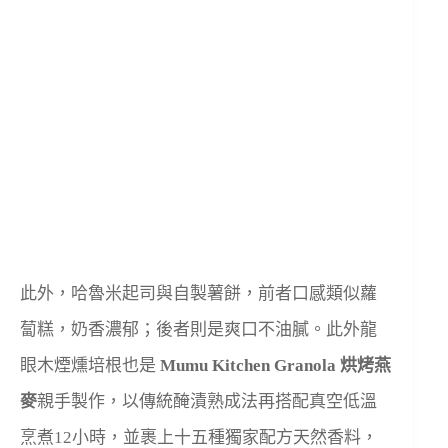
此外，哈魯米起司與自製薯餅，前者口感類似蘿
蔔糕，奶香濃郁；後者則是爽口不油膩。此外龍
眼木煙燻培根也是
Mumu Kitchen Granola 烘烤燕
麥
親手製作，以傳統醃漬熟成法再搭配真空低溫
烹煮12小時，並裹上十五種獨家配方天然香料，