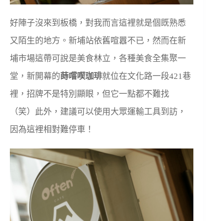
好陣子沒來到板橋，對我而言這裡就是個既熟悉
又陌生的地方。新埔站依舊喧囂不已，然而在新
埔市場這帶可說是美食林立，各種美食全集聚一
堂，新開幕的
蒔嚐喫珈琲
就位在文化路一段421巷
裡，招牌不是特別顯眼，但它一點都不難找
（笑）此外，建議可以使用大眾運輸工具到訪，
因為這裡相對難停車！