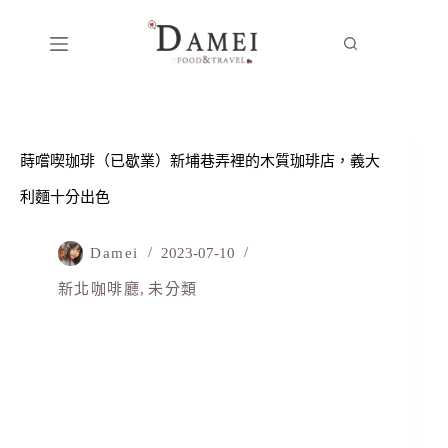
蒔嚐喫珈琲（已歇業）新埔巷弄裡的木質珈琲店，義大
利麵十分出色
Damei
2023-07-10
新北咖啡廳
,
未分類