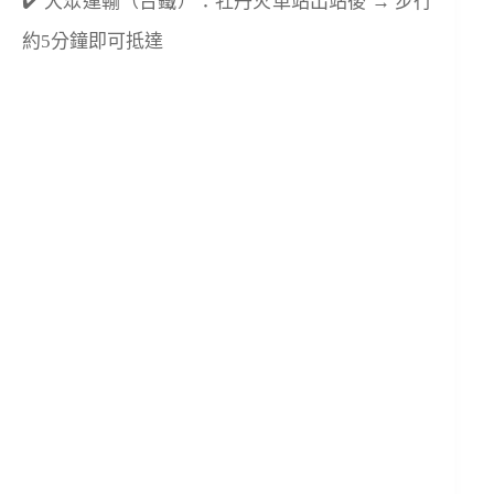
✔️ 大眾運輸（台鐵）：牡丹火車站出站後 → 步行
約5分鐘即可抵達