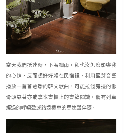
當天我們抵達時，下著細雨，卻也沒怎麼影響我
的心情，反而想好好賴在民宿裡，利用藍芽音響
播放一首首熟悉的韓文歌曲，可能拉個旁邊的懶
骨頭靠著亦或拿本書櫃上的書籍閱讀，偶有列車
經過的呼嘯聲或路過機車的馬達聲伴隨。