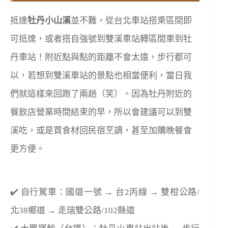
抵達
牡丹小山溪
並不難，從台北車站搭乘區間即
可抵達，或者搭自強號到雙溪車站轉區間車到牡
丹車站！附近點與點的距離不會太遠，步行都可
以，若想到雙溪車站的景點也相當便利，當日我
們就這樣來回跑了兩趟（笑）。因為牡丹附近的
餐飲店營業時間結束的早，所以會建議可以到雙
溪吃，或是買食材回民宿烹調，甚至加購晚餐會
更方便。
✔️ 自行駕車：國道一號 →
台2丙線
→ 雙柑公路/
北38鄉道
→ 走瑞雙公路/102縣道