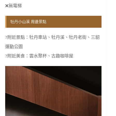
❌無電梯
牡丹小山溪 周邊景點
?附近景點：牡丹車站、牡丹溪、牡丹老街、三貂
運動公園
?附近美食：雲水聚杯、古趣咖啡屋