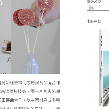
搜尋文章
出版書籍
論開始經營電商或是與各品牌合作
與高溫烘烤技術，讓一片片肉乾都
花田喜彘
合作，以中藥材磨成多種