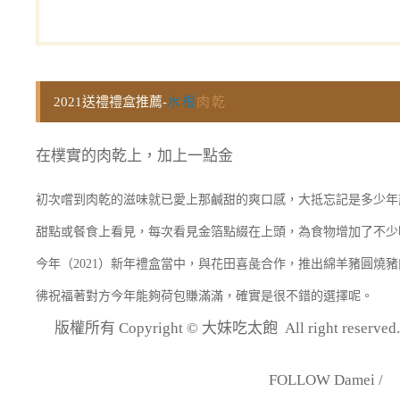
2021送禮禮盒推薦-
水根
肉乾
在樸實的肉乾上，加上一點金
初次嚐到肉乾的滋味就已愛上那鹹甜的爽口感，大抵忘記是多少年
甜點或餐食上看見，每次看見金箔點綴在上頭，為食物增加了不少
今年（2021）新年禮盒當中，與花田喜彘合作，推出綿羊豬圓燒
彿祝福著對方今年能夠荷包賺滿滿，確實是很不錯的選擇呢。
版權所有 Copyright © 大妹吃太飽 All right re
FOLLOW Damei /