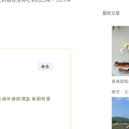
到過往沒有吃到的口味，2021年
最新文章
收合
基隆甜點
朗尼，正
乾過年春節禮盒 春節特惠