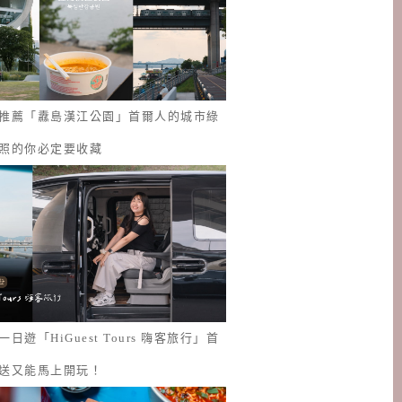
推薦「纛島漢江公園」首爾人的城市綠
照的你必定要收藏
日遊「HiGuest Tours 嗨客旅行」首
送又能馬上開玩！