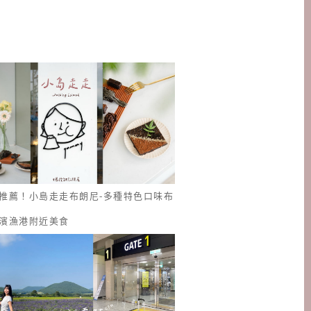
推薦！小島走走布朗尼-多種特色口味布
濱漁港附近美食