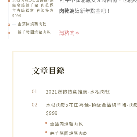
辛香料，在品嚐的過程中不僅能感受兒時回憶，也能吃
水根肉乾x花田喜彘-頂
級金箔綿羊豬-肉乾過
的過年送禮，用
水根肉乾
為這新年點金吧！
年春節禮盒 春節特惠
$999
金箔圓燒豬肉乾
綿羊豬圓燒豬肉乾
＊所有豬肉皆選用台灣豬肉＊
文章目錄
2021送禮禮盒推薦-水根肉乾
水根肉乾x花田喜彘-頂級金箔綿羊豬-肉
$999
金箔圓燒豬肉乾
綿羊豬圓燒豬肉乾