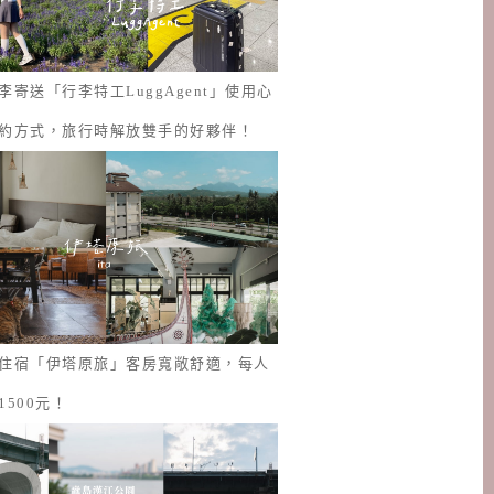
李寄送「行李特工LuggAgent」使用心
約方式，旅行時解放雙手的好夥伴！
住宿「伊塔原旅」客房寬敞舒適，每人
1500元！