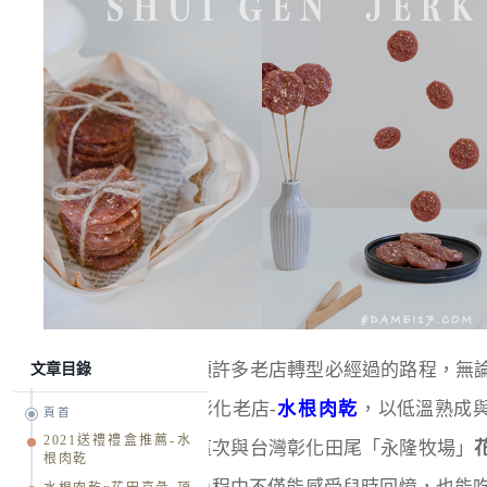
老店新巧思是這年頭許多老店轉型必經過的路程，無
文章目錄
都各有人在，來自彰化老店-
水根肉乾
，以低溫熟成
頁首
2021送禮禮盒推薦-水
能有著Ｑ彈口感，這次與台灣彰化田尾「永隆牧場」
根肉乾