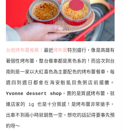
台南烤布蕾推薦！
最近
烤布蕾
特別盛行，像是高雄有
著個性烤布蕾，整台餐車都是黑色系的！
而這次到台
南則是一家以大紅喜色為主要配色的烤布蕾餐車，每
週四到週日都會在
海安魁虱目魚粥店前擺攤。
Yvonne dessert shop
，賣的是質感烤布蕾，就
連店家的 ig 也是十分質感！
是烤布蕾非常搶手，
出車不到兩小時就銷售一空，想吃的話記得要事先預
約呀～