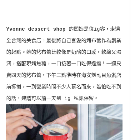
Yvonne dessert shop
的闆娘是位ig客，走遍
全台灣的美食店，最後將自己喜愛的烤布蕾作為創業
的起點。
她的烤布蕾比較像是奶酪的口感，軟綿又濕
潤，搭配現烤焦糖，一口接著一口吃得過癮！
一週只
賣四天的烤布蕾，下午三點準時在
海安魁虱目魚粥店
前擺攤，一到營業時間不少人慕名而來，
若怕吃不到
的話，建議可以前一天到 ig 私訊保留。