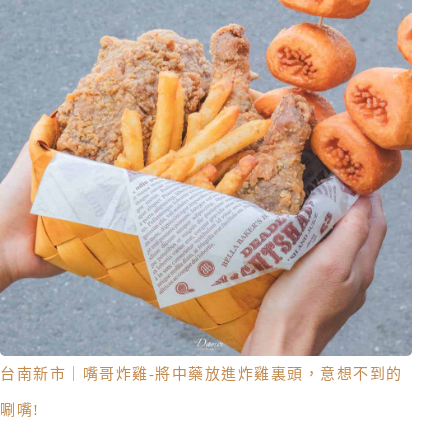
台南新市｜嘴哥炸雞-將中藥放進炸雞裏頭，意想不到的
唰嘴!