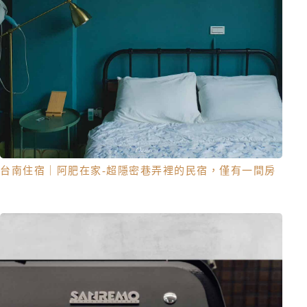
台南住宿｜阿肥在家-超隱密巷弄裡的民宿，僅有一間房