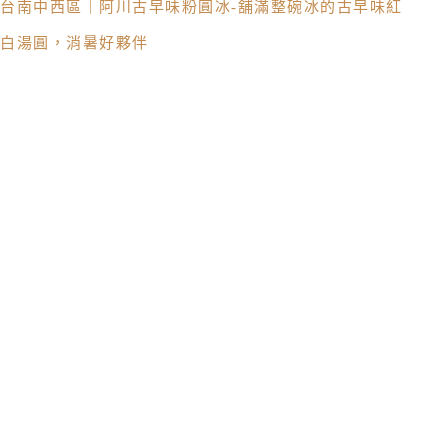
台南中西區｜阿川古早味粉圓冰 -舖滿整碗冰的古早味紅
白湯圓，消暑好夥伴