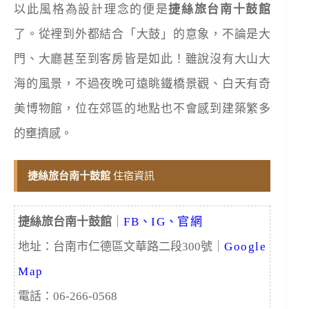
以此風格為設計理念的便是
捷絲旅台南十鼓館
了。從裡到外都結合「大鼓」的意象，不論是大
門、大廳甚至到客房皆是如此！雖說沒有大山大
海的風景，不過夜晚可遠眺鐵橋景觀、白天有奇
美博物館，位在郊區的地點也不會感到建築繁多
的壅擠感。
捷絲旅台南十鼓館
住宿資訊
捷絲旅台南十鼓館
｜
FB
、
IG
、
官網
地址：台南市仁德區文華路二段300號
｜
Google
Map
電話：06-266-0568