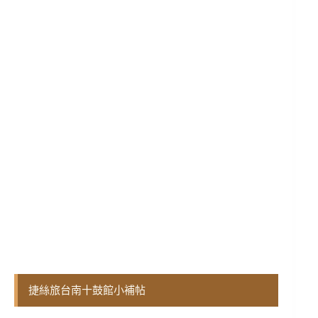
捷絲旅台南十鼓館小補帖