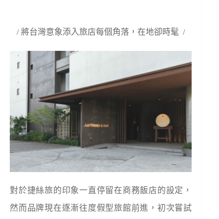
/ 將台灣意象添入旅店每個角落，在地卻時髦 /
對於捷絲旅的印象一直停留在商務飯店的設定，
然而品牌現在逐漸往度假型旅館前進，初次嘗試