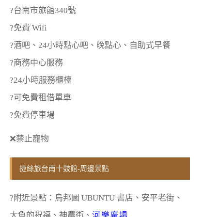
?台南市旅館340號
?免費 Wifi
?酒吧、24小時點心吧、晚點心、自助式早餐
?商務中心服務
?24小時服務櫃檯
?可免費租借單車
?免費停車場
❌禁止寵物
捷絲旅台南十鼓館-周邊景點
?附近景點：烏邦圖 UBUNTU 書店、安平老街、
大魚的祝福、神農街、
河樂廣場