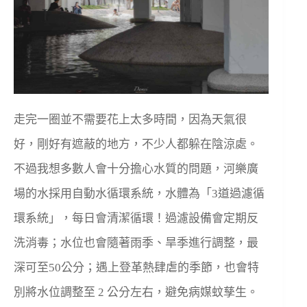
走完一圈並不需要花上太多時間，因為天氣很
好，剛好有遮蔽的地方，不少人都躲在陰涼處。
不過我想多數人會十分擔心水質的問題，河樂廣
場的水採用自動水循環系統，水體為「3道過濾循
環系統」，每日會清潔循環！過濾設備會定期反
洗消毒；水位也會隨著雨季、旱季進行調整，最
深可至50公分；遇上登革熱肆虐的季節，也會特
別將水位調整至 2 公分左右，避免病媒蚊孳生。