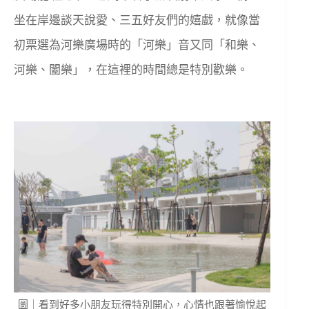
坐在岸邊談天說愛、三五好友們的嬉戲，就像當
初票選為河樂廣場時的「河樂」音又同「和樂、
河樂、闔樂」，在這裡的時間總是特別歡樂。
圖｜看到好多小朋友玩得特別開心，心情也跟著愉悅起