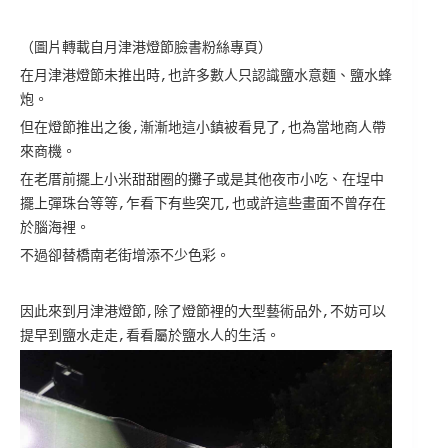
（圖片轉載自月津港燈節臉書粉絲專頁）
在月津港燈節未推出時,也許多數人只認識鹽水意麵、鹽水蜂
炮。
但在燈節推出之後,漸漸地這小鎮被看見了,也為當地商人帶
來商機。
在老厝前擺上小米甜甜圈的攤子或是其他夜市小吃、在埕中
擺上彈珠台等等,乍看下有些突兀,也或許這些畫面不曾存在
於腦海裡。
不過卻替橋南老街增添不少色彩。
因此來到月津港燈節,除了燈節裡的大型藝術品外,不妨可以
提早到鹽水走走,看看屬於鹽水人的生活。