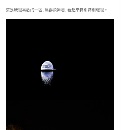
這是我很喜歡的一區,鳥群飛舞著,看起來特別特別耀眼。