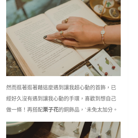
然而逛著逛著藉這麼遇到讓我超心動的首飾，已
經好久沒有遇到讓我心動的手環，喜歡到想自己
做一條！再搭配
栗子花
的銅飾品，ˋ未免太加分。