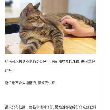
店內可以看到不少貓咪公仔,再搭配鄉村風的風格,是很舒服
的呀。
座位也不會太過壅擠,貓奴們快來!
當天只有拍到一隻貓咪他叫仔仔,闆娘說都是給仔仔吃舒肥料