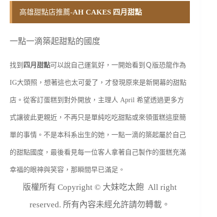
高雄甜點店推薦-
AH CAKES 四月甜點
一點一滴築起甜點的國度
找到
四月甜點
可以說自己運氣好，一開始看到Ｑ版恐龍作為
IG大頭照，想著這也太可愛了，才發現原來是新開幕的甜點
店。從客訂蛋糕到對外開放，主理人 April 希望透過更多方
式讓彼此更親近，不再只是單純吃吃甜點或來領蛋糕這麼簡
單的事情。不是本科系出生的她，一點一滴的築起屬於自己
的甜點國度，最後看見每一位客人拿著自己製作的蛋糕充滿
幸福的眼神與笑容，那瞬間早已滿足。
版權所有 Copyright © 大妹吃太飽 All right
reserved. 所有內容未經允許請勿轉載。