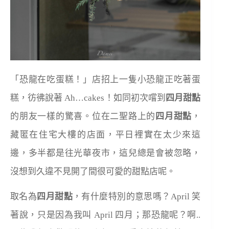
「恐龍在吃蛋糕！」店招上一隻小恐龍正吃著蛋
糕，彷彿說著 Ah…cakes！如同初次嚐到
四月甜點
的朋友一樣的驚喜。位在二聖路上的
四月甜點
，
藏匿在住宅大樓的店面，平日裡實在太少來這
邊，多半都是往光華夜市，這兒總是會被忽略，
沒想到久違不見開了間很可愛的甜點店呢。
取名為
四月甜點
，有什麼特別的意思嗎？April 笑
著說，只是因為我叫 April 四月；那恐龍呢？啊..