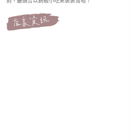
刻，最適合以銅板小吃來裹裹胃啦！