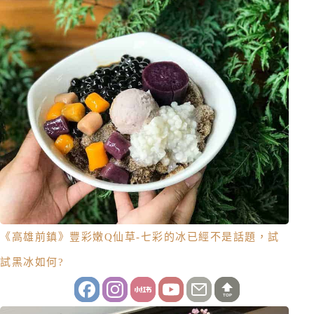
《高雄前鎮》豐彩嫩Q仙草-七彩的冰已經不是話題，試
試黑冰如何?
TOP