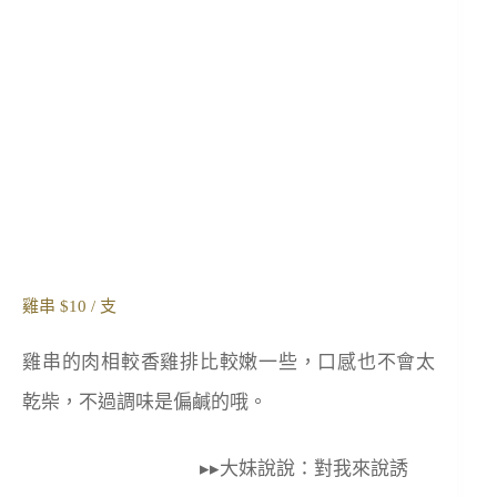
雞串 $10 / 支
雞串的肉相較香雞排比較嫩一些，口感也不會太
乾柴，不過調味是偏鹹的哦。
▸▸大妹說說：對我來說誘