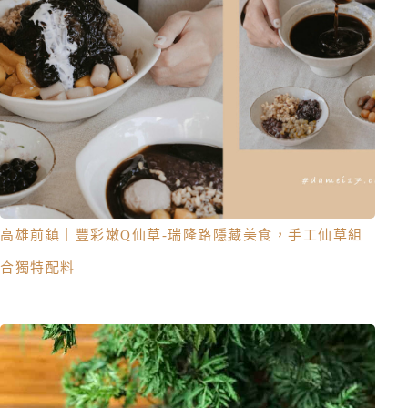
高雄前鎮｜豐彩嫩Q仙草-瑞隆路隱藏美食，手工仙草組
合獨特配料