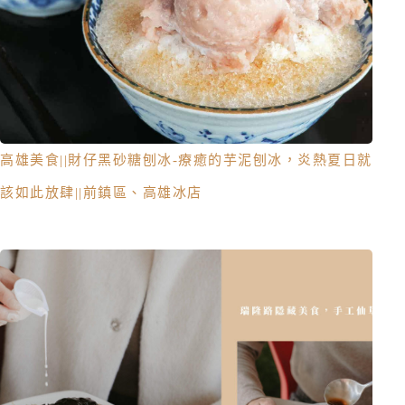
高雄美食||財仔黑砂糖刨冰-療癒的芋泥刨冰，炎熱夏日就
該如此放肆||前鎮區、高雄冰店