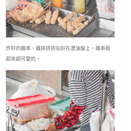
炸好的雞串、雞排排排站好在瀝油盤上，雞串看
起來超可愛的。