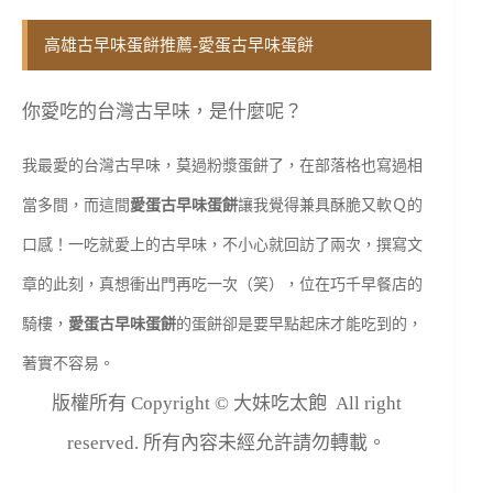
高雄古早味蛋餅推薦-愛蛋古早味蛋餅
你愛吃的台灣古早味，是什麼呢？
我最愛的台灣古早味，莫過粉漿蛋餅了，在部落格也寫過相
當多間，而這間
愛蛋古早味蛋餅
讓我覺得兼具酥脆又軟Ｑ的
口感！一吃就愛上的古早味，不小心就回訪了兩次，撰寫文
章的此刻，真想衝出門再吃一次（笑），位在巧千早餐店的
騎樓，
愛蛋古早味蛋餅
的蛋餅卻是要早點起床才能吃到的，
著實不容易。
版權所有 Copyright © 大妹吃太飽 All right
reserved. 所有內容未經允許請勿轉載。