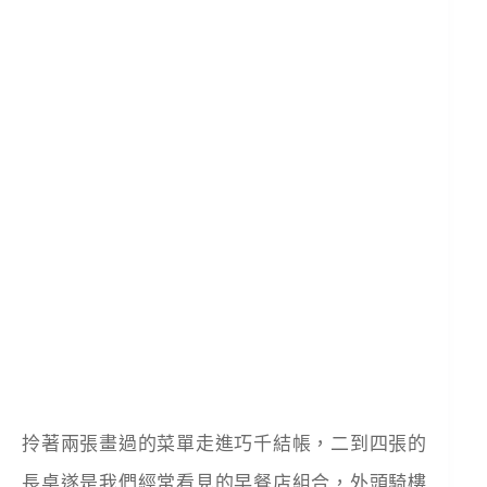
拎著兩張畫過的菜單走進巧千結帳，二到四張的
長桌遂是我們經常看見的早餐店組合，外頭騎樓