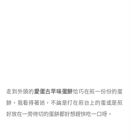
走到外頭的
愛蛋古早味蛋餅
恰巧在煎一份份的蛋
餅，我看得著迷，不論是打在煎台上的蛋或是煎
好放在一旁待切的蛋餅都好想趕快吃一口呀。