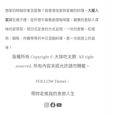
想家的時候你會怎麼做？我會尋找家與家鄉的料理。
大腹人
家
藏在巷子裡，從外頭乍看像是間咖啡館，藏著的是耐人尋
味的家常菜，用日式定食的方式呈現，一份份套餐，紅燒
肉、鯖魚、炸雞等等的中日混融料理，是一次就戀上的滋
味！
版權所有 Copyright © 大妹吃太飽 All right
reserved. 所有內容未經允許請勿轉載。
FOLLOW Damei /
帶妳走進我的食旅人生