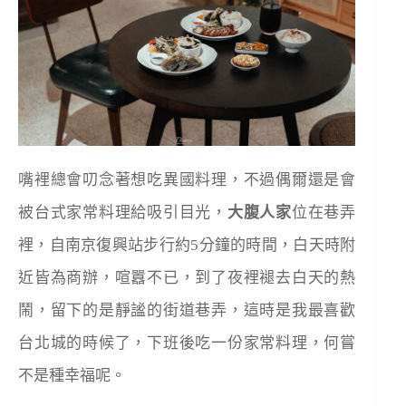
嘴裡總會叨念著想吃異國料理，不過偶爾還是會
被台式家常料理給吸引目光，
大腹人家
位在巷弄
裡，自南京復興站步行約
5
分鐘的時間，白天時附
近皆為商辦，喧囂不已，到了夜裡褪去白天的熱
鬧，留下的是靜謐的街道巷弄，這時是我最喜歡
台北城的時候了，下班後吃一份家常料理，何嘗
不是種幸福呢。