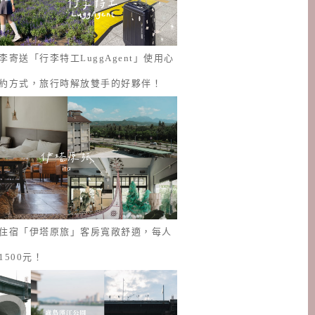
李寄送「行李特工LuggAgent」使用心
約方式，旅行時解放雙手的好夥伴！
住宿「伊塔原旅」客房寬敞舒適，每人
1500元！