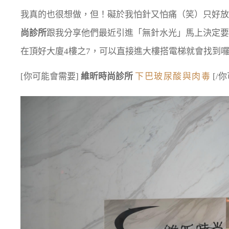
我真的也很想做，但！礙於我怕針又怕痛（笑）只好放
尚診所
跟我分享他們最近引進「無針水光」馬上決定要
在頂好大廈4樓之7，可以直接進大樓搭電梯就會找到
[你可能會需要]
維昕時尚診所
下巴玻尿酸與肉毒
[/