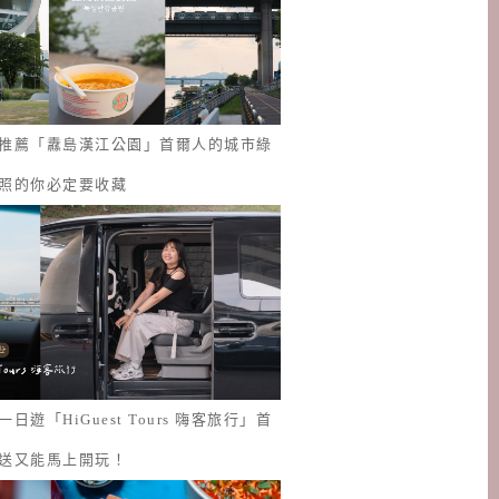
推薦「纛島漢江公園」首爾人的城市綠
照的你必定要收藏
日遊「HiGuest Tours 嗨客旅行」首
送又能馬上開玩！