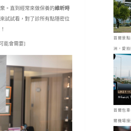
棄。直到經常來做保養的
維昕時
來試試看，對了診所有點隱密位
囉！
首爾景點
你可能會需要]
洲，愛拍
首爾包車一
爾機場接