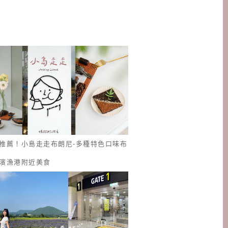
推薦！小島走走布朗尼-多種特色口味布
濱漁港附近美食