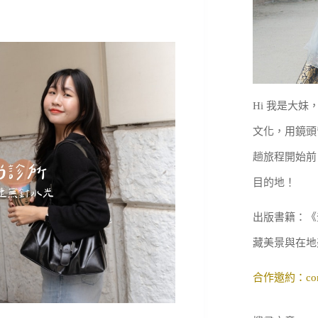
Hi 我是大
文化，用鏡頭
趟旅程開始前
目的地！
出版書籍：《
藏美景與在地
合作邀約：
co