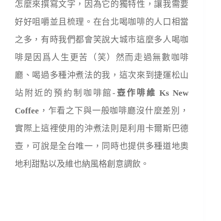
怎麼來撰寫文字，因為它的獨特性，讓我需要
好好咀嚼並且梳理。在台北喝咖啡的人口相當
之多，有時我們都會笑說大城市這麼多人喝咖
啡是因爲人生更苦（笑）然而走過無數咖啡
廳、喝過多種沖煮法的我，這次來到捷運松山
站附近的預約制咖啡館-
壺作啡維 Ks New
Coffee
，乍看之下與一般咖啡廳沒什麼差別，
實際上這裡使用的沖煮法則是利用
卡爾斯巴德
壺，可說是
全台唯一，同時也提供多種道地奧
地利甜點以及維也納風格創意調飲。