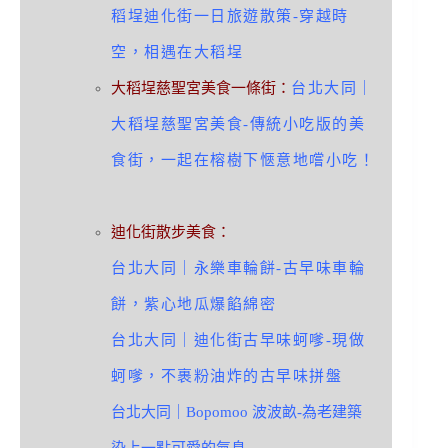
稻埕迪化街一日旅遊散策-穿越時
空，相遇在大稻埕
大稻埕慈聖宮美食一條街：
台北大同｜
大稻埕慈聖宮美食-傳統小吃版的美
食街，一起在榕樹下愜意地嚐小吃！
迪化街散步美食：
台北大同｜永樂車輪餅-古早味車輪
餅，紫心地瓜爆餡綿密
台北大同｜迪化街古早味蚵嗲-現做
蚵嗲，不裹粉油炸的古早味拼盤
台北大同｜Bopomoo 波波畝-為老建築