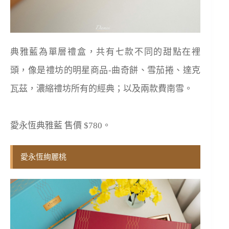
典雅藍為單層禮盒，共有七款不同的甜點在裡
頭，像是禮坊的明星商品-曲奇餅、雪茄捲、達克
瓦茲，濃縮禮坊所有的經典；以及兩款費南雪。
愛永恆典雅藍 售價 $780。
愛永恆絢麗桃