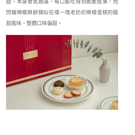
甜，本身香氣飽滿，每口都吃得到脆脆堅果，而
閃耀檸檬酥餅類似在嚐一塊老奶奶檸檬蛋糕的酸
甜風味，整體口味偏甜。