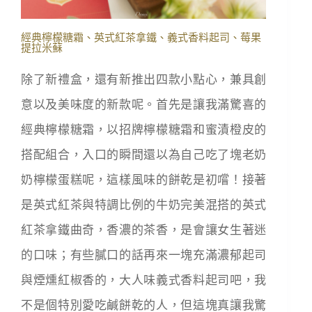
經典檸檬糖霜、英式紅茶拿鐵、義式香料起司、莓果
提拉米蘇
除了新禮盒，還有新推出四款小點心，兼具創
意以及美味度的新款呢。首先是讓我滿驚喜的
經典檸檬糖霜，以
招牌檸檬糖霜和蜜漬橙皮的
搭配組合，入口的瞬間還以為自己吃了塊老奶
奶檸檬蛋糕呢，這樣風味的餅乾是初嚐！接著
是
英式紅茶與特調比例的牛奶完美混搭的英式
紅茶拿鐵曲奇，香濃的茶香，是會讓女生著迷
的口味；有些膩口的話再來一塊充滿
濃郁起司
與煙燻紅椒香的，大人味義式香料起司吧，我
不是個特別愛吃鹹餅乾的人，但這塊真讓我驚