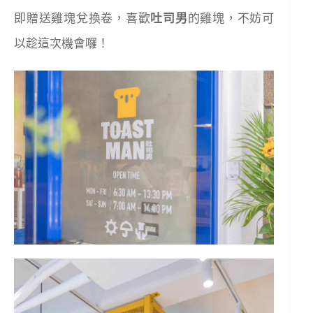
即贈送雞塊兌換卷，喜歡
吐司男
的雞塊，不妨可
以趁這次機會囉！