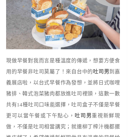
現做早餐對我而言是種溫度的傳遞，想要方便食
用的早餐非吐司莫屬了！來自台中的
吐司男
到嘉
義展店啦，以台式早餐作為發想，並將日式咖哩
豬排、韓式泡菜豬肉都放進吐司裡頭，這數一數
共有14種吐司口味能選擇，吐司盒子不僅是早餐
更可以當午餐或下午點心，
吐司男
重視新鮮現
做，不僅是吐司相當講究；就連柳丁榨汁機都擺