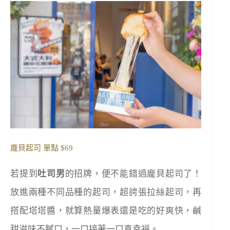
龐貝起司 單點 $69
若提到
吐司男
的招牌，便不能錯過龐貝起司了！
放進兩種不同品種的起司，超誇張拉絲起司，再
搭配塔塔醬，就算熱量爆表還是吃的好爽快，鹹
甜滋味不膩口，一口接著一口真幸福。