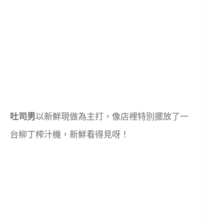
吐司男
以新鮮現做為主打，像店裡特別擺放了一
台柳丁榨汁機，新鮮看得見呀！