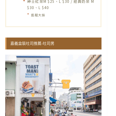
紳士紅茶M $25、L $30 / 經典奶茶 M
$30、L $40
追蹤大妹
嘉義盒裝吐司推薦-吐司男