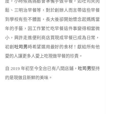
度，小時候媽媽都會準備手做早餐，如吐司夾肉
鬆、三明治早餐等，對於創辦人而言帶這些早餐
到學校有些不體面，長大後卻開始懷念起媽媽當
年的手藝，因工作繁忙吃早餐這件事變得相當微
小，興許走進便利商店買現成早餐已成為日常，
初創
吐司男
時希望選用最好的食材！
獻給所有他
愛的人讓更多人愛上吃現做早餐的珍貴。
自 2019
年初至今全台已有八間店鋪，
吐司男
堅持
的是現做且新鮮的美味。