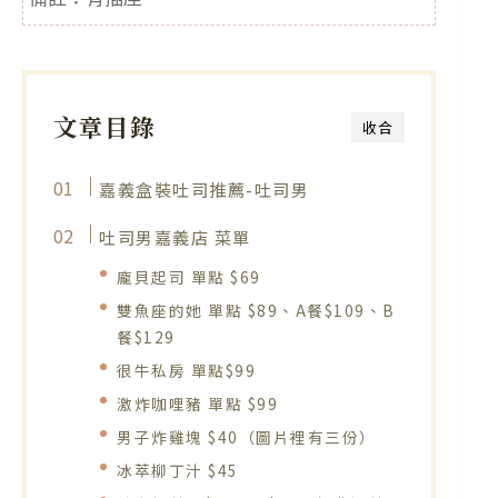
文章目錄
收合
嘉義盒裝吐司推薦-吐司男
吐司男嘉義店 菜單
龐貝起司 單點 $69
雙魚座的她 單點 $89、A餐$109、B
餐$129
很牛私房 單點$99
激炸咖哩豬 單點 $99
男子炸雞塊 $40（圖片裡有三份）
冰萃柳丁汁 $45