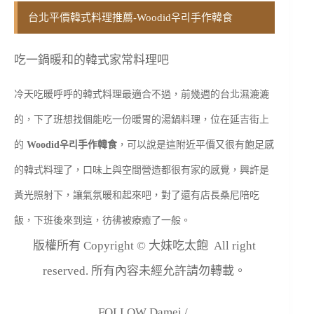
台北平價韓式料理推薦-Woodid우리手作韓食
吃一鍋暖和的韓式家常料理吧
冷天吃暖呼呼的韓式料理最適合不過，前幾週的台北濕漉漉
的，下了班想找個能吃一份暖胃的湯鍋料理，位在延吉街上
的
Woodid우리手作韓食
，可以說是這附近平價又很有飽足感
的韓式料理了，口味上與空間營造都很有家的感覺，興許是
黃光照射下，讓氣氛暖和起來吧，對了還有店長桑尼陪吃
飯，下班後來到這，彷彿被療癒了一般。
版權所有 Copyright © 大妹吃太飽 All right
reserved. 所有內容未經允許請勿轉載。
FOLLOW Damei /