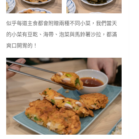
似乎每道主食都會附贈兩種不同小菜，我們當天
的小菜有豆乾、海帶、泡菜與馬鈴薯沙拉，都滿
爽口開胃的！