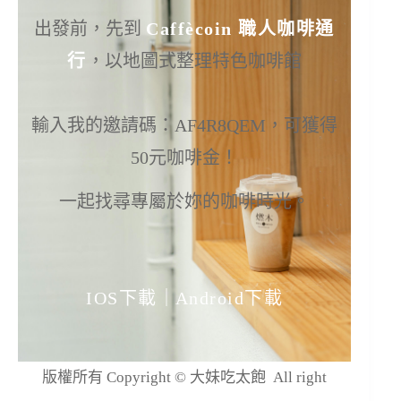
出發前，先到
Caffècoin 職人咖啡通
行
，以地圖式整理特色咖啡館
輸入我的邀請碼：AF4R8QEM，可獲得
50元咖啡金！
一起找尋專屬於妳的咖啡時光。
IOS下載
｜
Android下載
版權所有 Copyright © 大妹吃太飽 All right