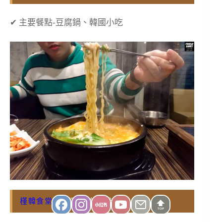
✔ 主要餐點-豆腐鍋、韓國小吃
槿韓食堂
– 捷運 / 台鐵高雄車站
TOP