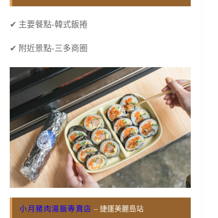
✔ 主要餐點-韓式飯捲
✔ 附近景點-三多商圈
小月豬肉湯飯專賣店
– 捷運美麗島站