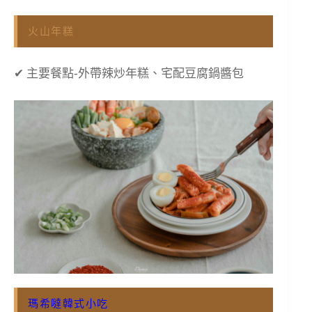
火山年糕
✔ 主要餐點-外帶辣炒年糕、宅配豆腐鍋醬包
瑪希噠韓式小吃