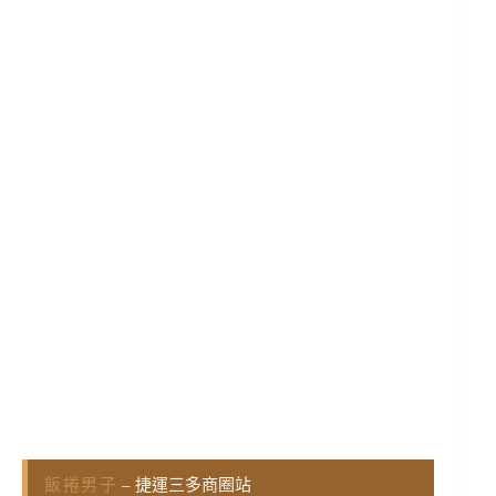
飯捲男子
– 捷運三多商圈站