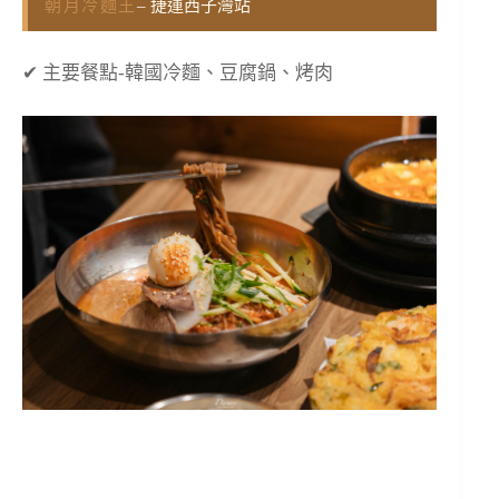
朝月冷麵王
– 捷運西子灣站
✔ 主要餐點-韓國冷麵、豆腐鍋、烤肉