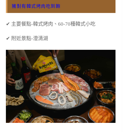
豬對有韓式烤肉吃到飽
✔ 主要餐點-韓式烤肉、60-70種韓式小吃
✔ 附近景點-澄清湖