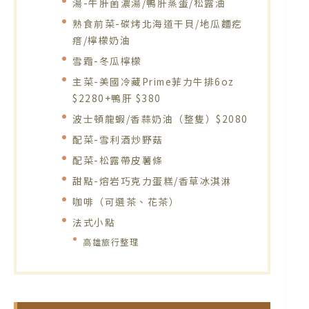
湯-牛肝菌濃湯/鴨肝蒸蛋/松露油
熟食前菜-碳烤北海道干貝/地瓜麵疙
瘩/檸檬奶油
雪霜-冬瓜檸檬
主菜-美國冷藏Prime菲力牛排6oz
$2280+鴨肝 $380
波士頓龍蝦/香蒜奶油（整隻）$2080
配菜-雪利酒炒野菇
配菜-松露帶皮薯條
甜點-熔岩巧克力蛋糕/香草冰淇淋
咖啡（可選茶、花茶）
法式小點
高雄旅行整理