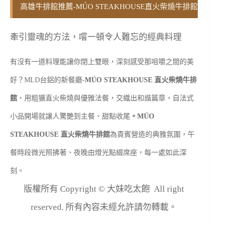
高雄牛排館推薦-MÚO STEAKHOUSE直火柴燒牛排館
牽引靈魂的方法，嚐一頓令人難忘的經典料理
有沒有一道料理能讓你閉上雙眼，深刻感受那咀嚼之間的美
好？MLD台鋁的新餐廳-
MÚO STEAKHOUSE 直火柴燒牛排
館
，用粗獷直火柴燒與優雅法餐，交織出和諧篇章，自法式
小品開場就讓人驚艷到主餐、甜點收尾
。
MÚO
STEAKHOUSE 直火柴燒牛排館
為貴賓營造的典雅氛圍，午
餐時段微光照拂著、夜晚由燈光點綴席座，每一處如此深
刻。
版權所有 Copyright © 大妹吃太飽 All right
reserved. 所有內容未經允許請勿轉載。