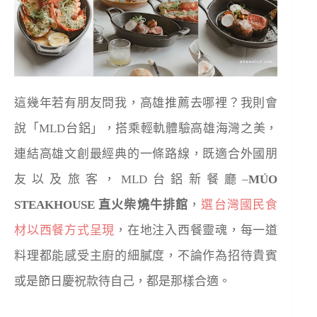
這幾年若有朋友問我，高雄推薦去哪裡？我則會
說「
MLD
台鋁」，搭乘輕軌體驗高雄海灣之美，
連結高雄文創最經典的一條路線，既適合外國朋
友以及旅客，
MLD
台鋁新餐廳
–
MÚO
STEAKHOUSE
直火柴燒牛排館
，
選台灣國民食
材以西餐方式呈現
，在地注入西餐靈魂，每一道
料理都能感受主廚的細膩度，不論作為招待貴賓
或是節日慶祝款待自己，都是那樣合適。