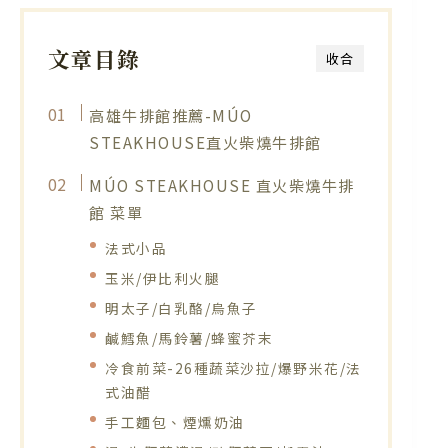
文章目錄
收合
高雄牛排館推薦-MÚO
STEAKHOUSE直火柴燒牛排館
MÚO STEAKHOUSE 直火柴燒牛排
館 菜單
法式小品
玉米/伊比利火腿
明太子/白乳酪/烏魚子
鹹鱈魚/馬鈴薯/蜂蜜芥末
冷食前菜-26種蔬菜沙拉/爆野米花/法
式油醋
手工麵包、煙燻奶油