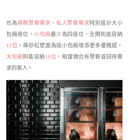
也為
商務聚餐需求
、
私人聚餐需求
特別設計大小
包廂座位，
小包廂
最少為四座位，全開則能容納
12位
，硃砂紅壁面為這小包廂增添更多優雅感，
大包廂
則能容納
16位
，相當適合有聚餐或招待需
求的客人。