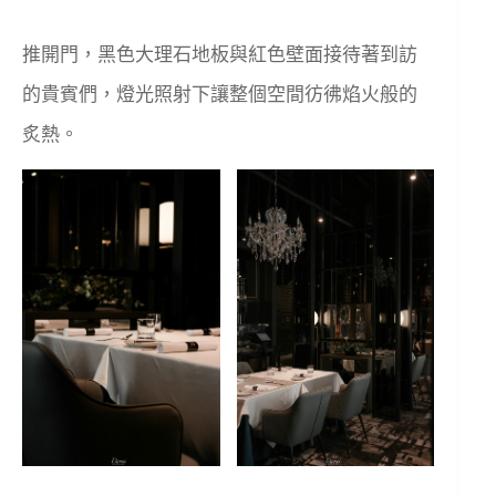
推開門，黑色大理石地板與紅色壁面接待著到訪
的貴賓們，燈光照射下讓整個空間彷彿焰火般的
炙熱。