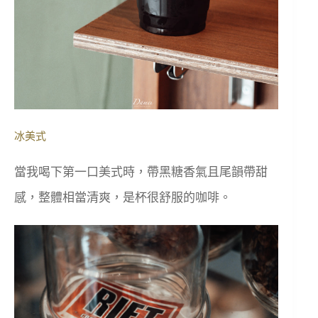
冰美式
當我喝下第一口美式時，帶黑糖香氣且尾韻帶甜
感，整體相當清爽，是杯很舒服的咖啡。