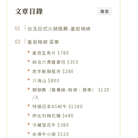
文章目錄
收合
台北日式火鍋推薦-墨岩梅崎
墨岩梅崎 菜單
墨岩生魚片 $780
綜合六貫握壽司 $350
岩手鮭旗瓶丼 $280
八海山 $800
開鍋費（鴛鴦鍋-麻辣、豚骨） $120
/人
特級日本A5和牛 $1180
伊比利梅花豬 $480
冷藏雪花牛 $380
去骨牛小排 $520