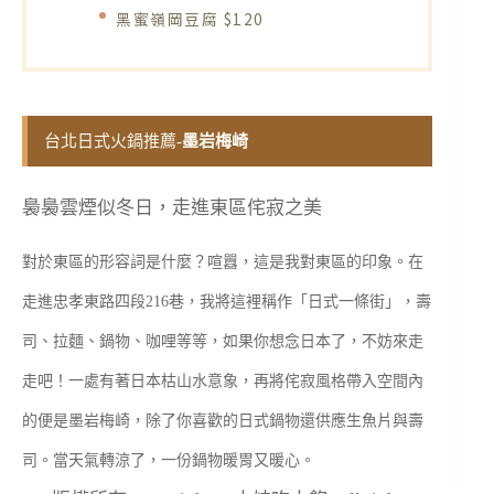
黑蜜嶺岡豆腐 $120
台北日式火鍋推薦-
墨岩梅崎
裊裊雲煙似冬日，走進東區侘寂之美
對於東區的形容詞是什麼？喧囂，這是我對東區的印象。在
走進忠孝東路四段216巷，我將這裡稱作「日式一條街」，壽
司、拉麵、鍋物、咖哩等等，如果你想念日本了，不妨來走
走吧！一處有著日本枯山水意象，再將侘寂風格帶入空間內
的便是墨岩梅崎，除了你喜歡的日式鍋物還供應生魚片與壽
司。當天氣轉涼了，一份鍋物暖胃又暖心。