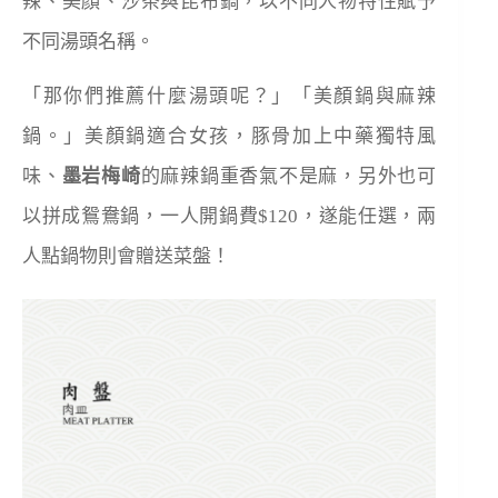
辣、美顏、沙茶與昆布鍋，以不同人物特性賦予
不同湯頭名稱。
「那你們推薦什麼湯頭呢？」「美顏鍋與麻辣
鍋。」美顏鍋適合女孩，豚骨加上中藥獨特風
味、
墨岩梅崎
的麻辣鍋重香氣不是麻，另外也可
以拼成鴛鴦鍋，一人開鍋費
$120
，遂能任選，兩
人點鍋物則會贈送菜盤！