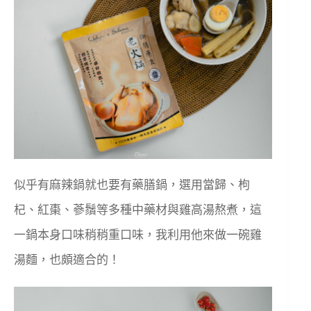
似乎有麻辣鍋就也要有藥膳鍋，選用當歸、枸
杞、紅棗、蔘鬚等多種中藥材與雞高湯熬煮，這
一鍋本身口味稍稍重口味，我利用他來做一碗雞
湯麵，也頗適合的！