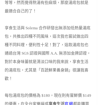
等等，然而覺得熬湯有些麻煩，那麼湯底包就是
最適合自己的了！
享食生活與
Solema 合作研發出無添加低熱量湯底
包，共推出四種不同風味，這次我也嘗試做出四
種不同料理，便利性十足！對了，這款湯底包也
通過台灣
SGS
認證與國際
A.A.
無添加金牌認證，
對於本身味蕾就是清淡口味的我來說，享食生活
的湯底包，尤其是「百蔬鮮果養身鍋」很讓我喜
歡！
每包湯底包的價格為 $180，現在則有
嘗鮮價
$149
的優惠，在全台家樂福或
享食生活
官網
都能購買