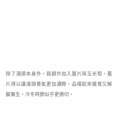
除了湯頭本身外，我額外加入薑片與玉米筍，薑
片得以讓湯頭香氣更加濃醇，品嚐起來暖胃又解
膩養生，冷冬時節似乎更適切。