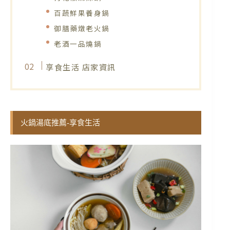
百蔬鮮果養身鍋
御膳藥燉老火鍋
老酒一品燒鍋
享食生活 店家資訊
火鍋湯底推薦-享食生活