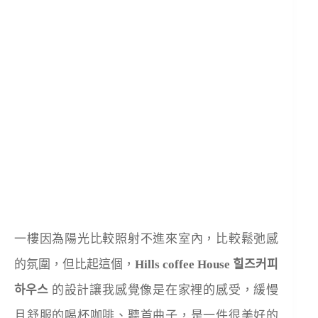
一樓因為陽光比較照射不進來室內，比較鬆弛感
的氛圍，但比起這個，
Hills coffee House 힐즈커피
하우스
的設計讓我感覺像是在家裡的感受，緩慢
且舒服的喝杯咖啡、聽首曲子，是一件很美好的