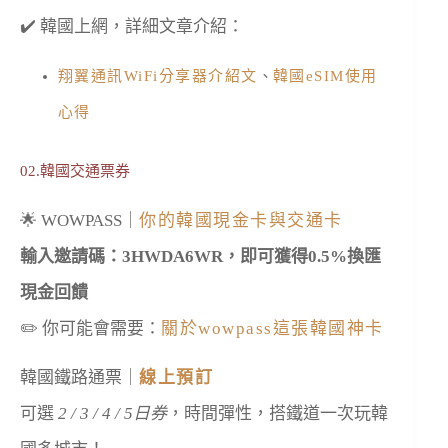
✔️ 韓國上網，詳細文章介紹：
翔翼通訊WiFi分享器介紹文
、
韓國eSIM使用
心得
02.韓國交通票券
🌟 WOWPASS｜
你的韓國現金卡與交通卡
輸入邀請碼：3HWDA6WR，即可獲得0.5%換匯
現金回饋
✏️ 你可能會需要：
關於wowpass這張韓國神卡
韓國鐵路通票｜
線上預訂
可選
2 / 3 / 4 / 5日券
，時間彈性，搭鐵道一次玩韓