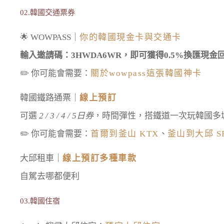
02.韓國交通票券
🌟 WOWPASS｜
你的韓國現金卡與交通卡
輸入邀請碼：3HWDA6WR，即可獲得0.5%換匯現金
✏️ 你可能會需要：
關於wowpass這張韓國神卡
韓國鐵路通票｜
線上預訂
可選
2 / 3 / 4 / 5日券
，時間彈性，搭鐵道一次玩韓國多
✏️ 你可能會需要：
首爾到釜山 KTX
、
釜山到大邱 S
大邱租車｜
線上預訂多種車款
自駕去哪都便利
03.韓國住宿