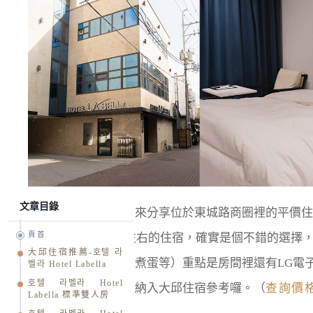
文章目錄
大邱住宿推薦！這次來分享位於東城路商圈裡的平價住
頁首
須說一晚台幣1900左右的住宿，確實是個不錯的選擇
大邱住宿推薦-호텔 라
麵、咖啡、吐司、水煮蛋等）重點是房間裡還有LG電
벨라 Hotel Labella
호텔 라벨라 Hotel
頗為寬敞，或許可以納入大邱住宿參考囉。（
查詢價
Labella 標準雙人房