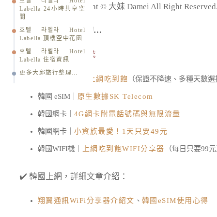
호텔 라벨라 Hotel
版權所有 Copyright © 大妹 Damei All Right R
Labella 24小時共享空
間
在韓國可能會需要的…
호텔 라벨라 Hotel
Labella 頂樓空中花園
호텔 라벨라 Hotel
01.韓國網卡、eSIM推薦
Labella 住宿資訊
更多大邱旅行整理…
韓國 eSIM｜
4G上網吃到飽
（保證不降速、多種天數選
韓國 eSIM｜
原生數據SK Telecom
韓國網卡｜
4G網卡附電話號碼與無限流量
韓國網卡｜
小資族最愛！1天只要49元
韓國WIFI機｜
上網吃到飽WIFI分享器
（每日只要99元
✔️ 韓國上網，詳細文章介紹：
翔翼通訊WiFi分享器介紹文
、
韓國eSIM使用心得