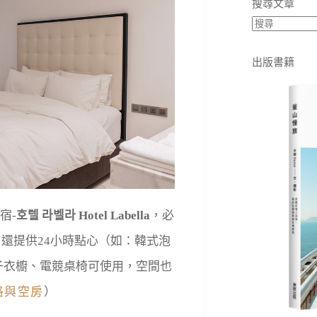
搜尋文章
出版書籍
宿-
호텔 라벨라 Hotel Labella
，必
，還提供24小時點心（如：韓式泡
子衣櫥、電競桌椅可使用，空間也
格與空房
）