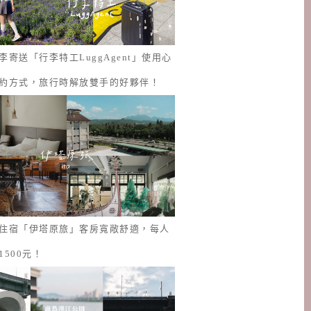
李寄送「行李特工LuggAgent」使用心
約方式，旅行時解放雙手的好夥伴！
住宿「伊塔原旅」客房寬敞舒適，每人
1500元！