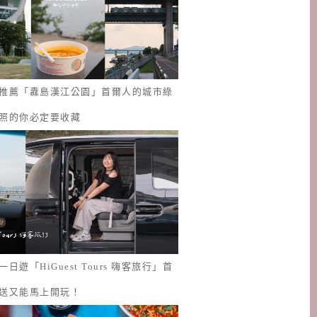
推薦「纛島漢江公園」首爾人的城市綠
照的你必定要收藏
日遊「HiGuest Tours 嗨客旅行」首
送又能馬上開玩！