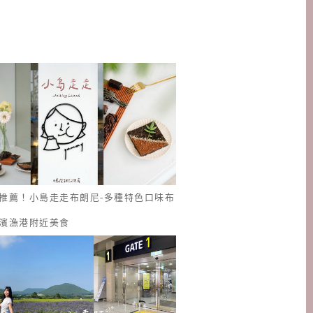
推薦！小島走走布朗尼-多種特色口味布
濱漁港附近美食