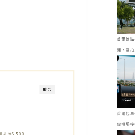
首爾景點
洲，愛拍
收合
首爾包車一
爾機場接
 ₩6,500