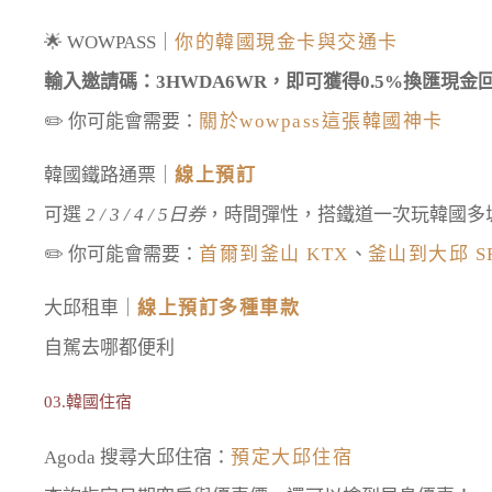
🌟 WOWPASS｜
你的韓國現金卡與交通卡
輸入邀請碼：3HWDA6WR，即可獲得0.5%換匯現金
✏️ 你可能會需要：
關於wowpass這張韓國神卡
韓國鐵路通票｜
線上預訂
可選
2 / 3 / 4 / 5日券
，時間彈性，搭鐵道一次玩韓國多
✏️ 你可能會需要：
首爾到釜山 KTX
、
釜山到大邱 S
大邱租車｜
線上預訂多種車款
自駕去哪都便利
03.韓國住宿
Agoda 搜尋大邱住宿：
預定大邱住宿