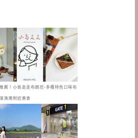
推薦！小島走走布朗尼-多種特色口味布
濱漁港附近美食