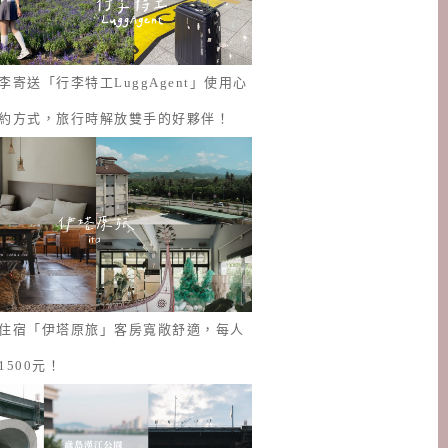
李寄送「行李特工LuggAgent」使用心
約方式，旅行時解放雙手的好夥伴！
住宿「伊塔原旅」客房寬敞舒適，每人
1500元！