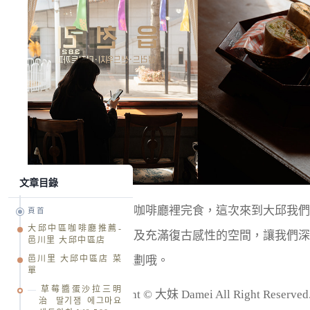
文章目錄
在韓國的早餐都是在咖啡廳裡完食，這次來到大邱我們
頁首
大邱中區咖啡廳推薦-
輕食三明治選擇，以及充滿復古感性的空間，讓我們深
邑川里 大邱中區店
邑川里 大邱中區店 菜
之旅，是個很棒的規劃哦。
單
草莓醬蛋沙拉三明
版權所有 Copyright © 大妹 Damei All Right R
治 딸기잼 에그마요