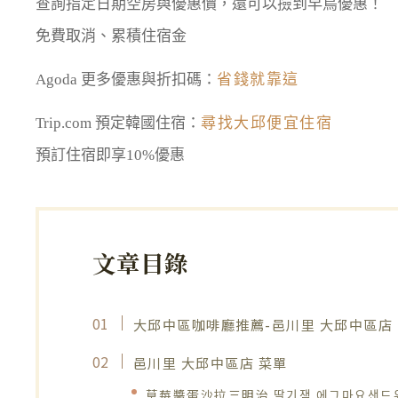
查詢指定日期空房與優惠價，還可以撿到早鳥優惠！
免費取消、累積住宿金
Agoda 更多優惠與折扣碼：
省錢就靠這
Trip.com 預定韓國住宿：
尋找大邱便宜住宿
預訂住宿即享10%優惠
文章目錄
大邱中區咖啡廳推薦-邑川里 大邱中區店
邑川里 大邱中區店 菜單
草莓醬蛋沙拉三明治 딸기잼 에그마요샌드위치