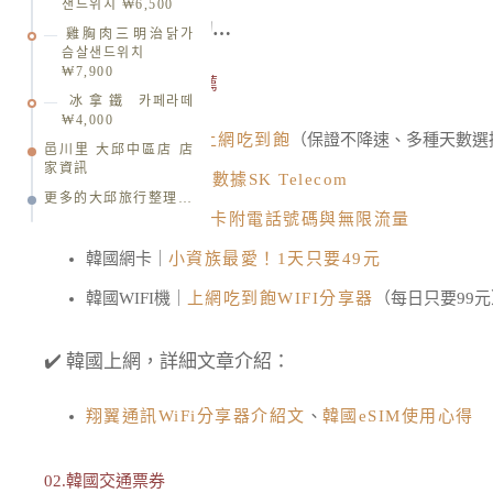
샌드위치 ₩6,500
在韓國可能會需要的…
雞胸肉三明治닭가
슴살샌드위치
₩7,900
01.韓國網卡、eSIM推薦
冰拿鐵 카페라떼
₩4,000
韓國 eSIM｜
4G上網吃到飽
（保證不降速、多種天數選
邑川里 大邱中區店 店
家資訊
韓國 eSIM｜
原生數據SK Telecom
更多的大邱旅行整理…
韓國網卡｜
4G網卡附電話號碼與無限流量
韓國網卡｜
小資族最愛！1天只要49元
韓國WIFI機｜
上網吃到飽WIFI分享器
（每日只要99元
✔️ 韓國上網，詳細文章介紹：
翔翼通訊WiFi分享器介紹文
、
韓國eSIM使用心得
02.韓國交通票券