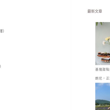
最新文章
擇）
）
基隆甜點
朗尼，正