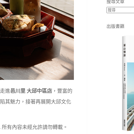
搜尋文章
出版書籍
走進
邑川里 大邱中區店
，豐富的
陷其魅力，接著再展開大邱文化
eserved. 所有內容未經允許請勿轉載。