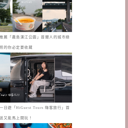
推薦「纛島漢江公園」首爾人的城市綠
照的你必定要收藏
日遊「HiGuest Tours 嗨客旅行」首
送又能馬上開玩！