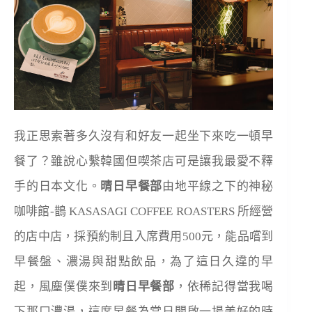
我正思索著多久沒有和好友一起坐下來吃一頓早
餐了？雖說心繫韓國但喫茶店可是讓我最愛不釋
手的日本文化。
晴日早餐部
由地平線之下的神秘
咖啡館-鵲 KASASAGI COFFEE ROASTERS 所經營
的店中店，採預約制且入席費用500元，能品嚐到
早餐盤、濃湯與甜點飲品，為了這日久違的早
起，風塵僕僕來到
晴日早餐部
，依稀記得當我喝
下那口濃湯，這席早餐為當日開啟一場美好的時