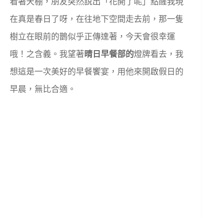
看著天棚，朋友突然說出「花開了呢」點醒我現
在真是春日了呀，在往地下空間走去前，那一隻
樹立在眼前的鵲似乎正傳達著，今天會很幸運
哦！之含義。我望著
晴日早餐部的
燈牌看去，我
想這是一次美好的早餐饗宴，用他來開啟假日的
早晨，無比合適。