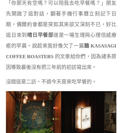
「你那天有空嗎？可以陪我去吃早餐嗎？」朋友
先開啟了這對話，翻著手機行事曆立刻記下日
期，偶爾約會都是突如其來卻又深刻不已，好比
這日來到
晴日早餐部
遂是一場生理與心理倍感療
癒的早晨。說起來我好像欠了一篇
鵲 KASASAGI
COFFEE ROASTERS
的文章給你們，因為諸多原
因導致最後沒有把三年前的初訪寫出來。
沒錯這是二訪，不過今天是來吃早餐的。