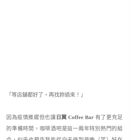
「等店舖都好了，再找妳過來！」
因為疫情推遲但也讓
日翼 Coffee Bar
有了更充足
的準備時間，咖啡酒吧是這一兩年特別熱門的組
合，似乎也預告我能從白天待到夜晚（笑）好在