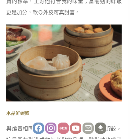
賣的標準，正好他符合我的味蕾；富嚼勁的鮮蝦
更是加分，軟Ｑ外皮可真討喜。
水晶鮮蝦餃
與燒賣相同，我自己也很喜歡的是水晶鮮蝦餃，
TOP