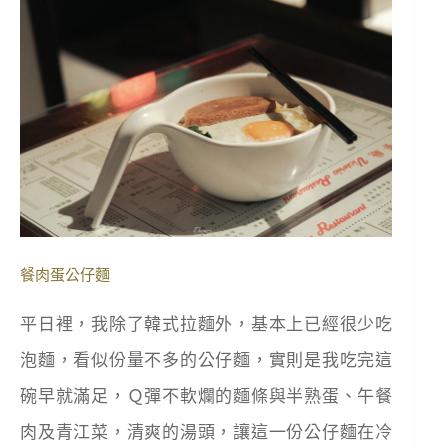
餐肉蛋公仔麵
平日裡，我除了韓式拉麵外，基本上已經很少吃
泡麵，看似份量不多的公仔麵，實則是我吃完這
碗早就滿足，Ｑ彈不軟爛的麵條與半熟蛋、午餐
肉及青江菜，清爽的湯頭，讓這一份公仔麵在冷