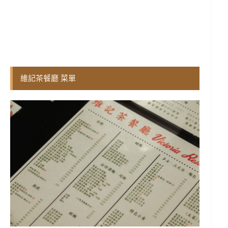
維記茶餐廳 菜單