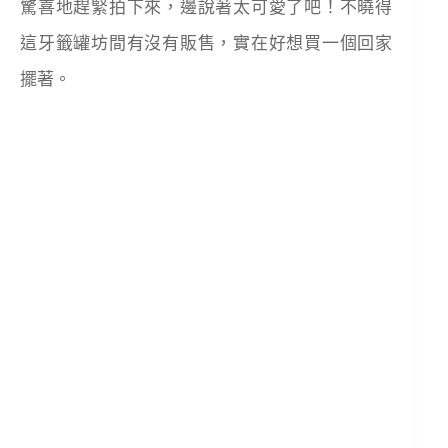
驚喜地趕緊拍下來，邊說著太可愛了吧！不曉得
這牙籤罐坊間有沒有販售，實在好想買一個回家
擺著。