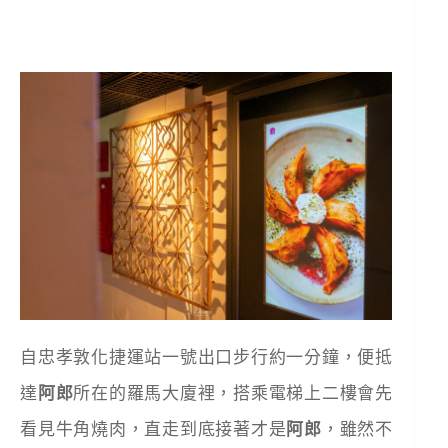
自忠孝敦化捷運站一號出口步行約一分鐘，便抵
達
阿郎
所在的羅馬大廈裡，搭乘電梯上二樓會先
看見牛角燒肉，直走到底接著才是
阿郎
，雖然不