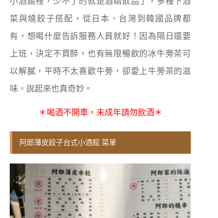
小酒館裡，少不了的就是酒精飲品了，多種下酒
菜與燒餃子搭配，從日本、台灣到韓國品牌都
有，想喝什麼告訴服務人員就好！因為隔日還要
上班，決定不買醉，也有無限暢飲的冰牛蒡茶可
以解膩，平時不太喜歡牛蒡，卻愛上牛蒡茶的滋
味，說起來也真奇妙。
＊喝酒不開車，未成年請勿飲酒＊
阿郎薄皮餃子台式小酒館 菜單