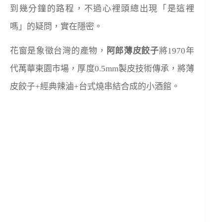
到幾分鐘的路程，不過心裡頭總出現「是這裡
嗎」的疑問，實在隱密。
花窗是象徵台灣的產物，
阿郎薄皮餃子
將
1970
年
代萬華東園市場，厚度
0.5mm
製皮技術傳承，將薄
皮餃子
+
經典辣滷
+
台式燒串結合成的小酒館。