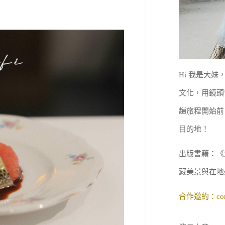
Hi 我是大
文化，用鏡頭
趟旅程開始前
目的地！
出版書籍：《
藏美景與在地
合作邀約：
co