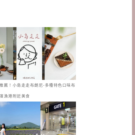
推薦！小島走走布朗尼-多種特色口味布
濱漁港附近美食