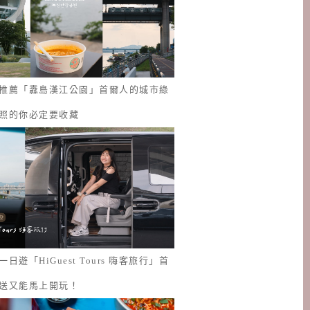
推薦「纛島漢江公園」首爾人的城市綠
照的你必定要收藏
日遊「HiGuest Tours 嗨客旅行」首
送又能馬上開玩！