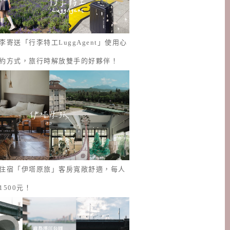
李寄送「行李特工LuggAgent」使用心
約方式，旅行時解放雙手的好夥伴！
住宿「伊塔原旅」客房寬敞舒適，每人
1500元！