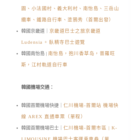
園、小法國村、義大利村、南怡島、三岳山
纜車、鐵路自行車、塗鴉秀（首爾出發）
韓國京畿道｜
京畿道巴士之旅京畿道
Ludensia + 臥精寺巴士遊覽
韓國南怡島 |
南怡島，抱川香草岛，普羅旺
斯，江村軌道自行車
韓國機場交通：
韓國首爾機場快捷｜
仁川機場-首爾站 機場快
線 AREX 直通車票（單程）
韓國首爾機場巴士｜
仁川機場-首爾市區 | K-
LIMOUSINE 機場巴士客運乘車券（單