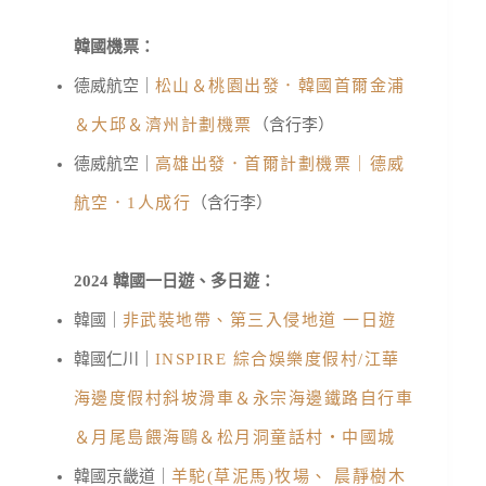
韓國機票：
德威航空｜
松山＆桃園出發．韓國首爾金浦
＆大邱＆濟州計劃機票
（含行李）
德威航空｜
高雄出發．首爾計劃機票｜德威
航空．1人成行
（含行李）
2024 韓國一日遊、多日遊：
韓國｜
非武裝地帶、第三入侵地道 一日遊
韓國仁川｜
INSPIRE 綜合娛樂度假村/江華
海邊度假村斜坡滑車＆永宗海邊鐵路自行車
＆月尾島餵海鷗＆松月洞童話村・中國城
韓國京畿道｜
羊駝(草泥馬)牧場、 晨靜樹木