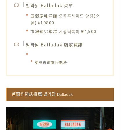
발라닭 Balladak 菜單
五穀原味洋釀 오곡후라이드 양념(순
살) ₩19800
市場辣炒年糕 시장떡볶이 ₩7,500
발라닭 Balladak 店家資訊
更多首爾旅行整理…
首爾炸雞店推薦-발라닭 Balladak